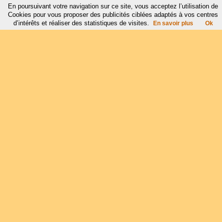
En poursuivant votre navigation sur ce site, vous acceptez l’utilisation de
Cookies pour vous proposer des publicités ciblées adaptés à vos centres
d’intérêts et réaliser des statistiques de visites.
En savoir plus
Ok