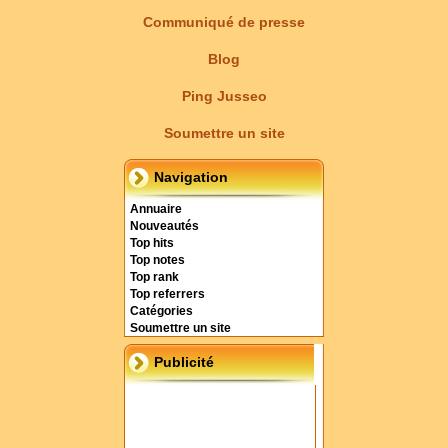
Communiqué de presse
Blog
Ping Jusseo
Soumettre un site
Navigation
Annuaire
Nouveautés
Top hits
Top notes
Top rank
Top referrers
Catégories
Soumettre un site
Publicité