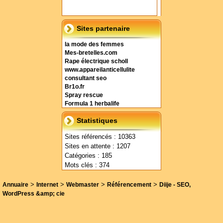
Sites partenaire
la mode des femmes
Mes-bretelles.com
Rape électrique scholl
www.appareilanticellulite
consultant seo
Br1o.fr
Spray rescue
Formula 1 herbalife
Statistiques
Sites référencés : 10363
Sites en attente : 1207
Catégories : 185
Mots clés : 374
>
>
>
>
Annuaire
Internet
Webmaster
Référencement
Diije - SEO,
WordPress &amp; cie