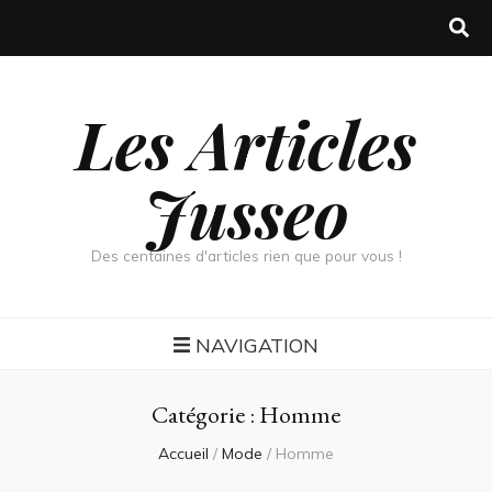
Les Articles
Jusseo
Des centaines d'articles rien que pour vous !
NAVIGATION
Catégorie :
Homme
Accueil
/
Mode
/
Homme