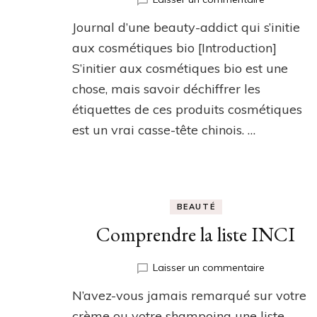
Cosmétiqu
Journal d’une beauty-addict qui s’initie
bio
–
aux cosmétiques bio [Introduction]
Comprend
S’initier aux cosmétiques bio est une
les
chose, mais savoir déchiffrer les
labels
étiquettes de ces produits cosmétiques
est un vrai casse-tête chinois. …
BEAUTÉ
Comprendre la liste INCI
sur
Laisser un commentaire
Comprend
N’avez-vous jamais remarqué sur votre
la
liste
crème ou votre shampoing une liste