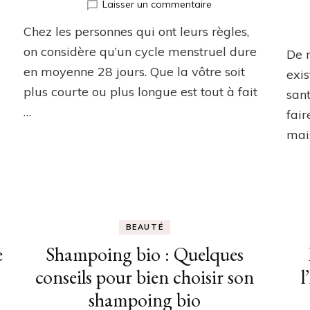
sur
Laisser un commentaire
Comment
Chez les personnes qui ont leurs règles,
choisir
une
on considère qu’un cycle menstruel dure
De 
culotte
en moyenne 28 jours. Que la vôtre soit
exis
menstruelle
plus courte ou plus longue est tout à fait
?
sant
…
fair
mai
BEAUTÉ
e
Shampoing bio : Quelques
conseils pour bien choisir son
l
shampoing bio