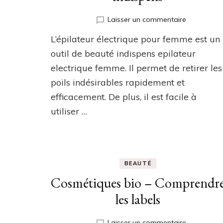
sur
Laisser un commentaire
L’épilateur
L’épilateur électrique pour femme est un
électrique
pour
outil de beauté indispens epilateur
femme
electrique femme. Il permet de retirer les
:
poils indésirables rapidement et
un
outil
efficacement. De plus, il est facile à
de
utiliser …
beauté
indispens
BEAUTÉ
Cosmétiques bio – Comprendr
les labels
sur
Laisser un commentaire