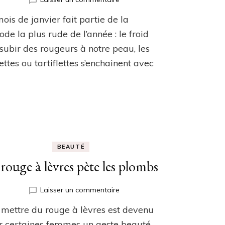
Huile
ois de janvier fait partie de la
d’argan
:
ode la plus rude de l’année : le froid
Faire
 subir des rougeurs à notre peau, les
face
ettes ou tartiflettes s’enchainent avec
à
l’hiver
en
prenant
soin
de
soi
BEAUTÉ
rouge à lèvres pète les plombs
sur
Laisser un commentaire
Le
mettre du rouge à lèvres est devenu
rouge
à
r certaines femmes un geste beauté