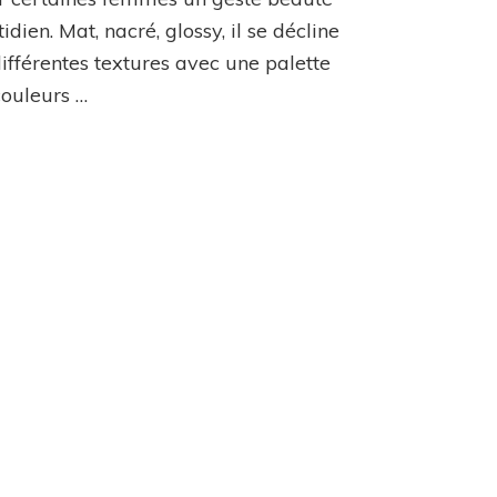
lèvres
idien. Mat, nacré, glossy, il se décline
pète
ifférentes textures avec une palette
les
plombs
couleurs …