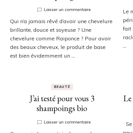
es
sur
Laisser un commentaire
Le m
Shampoing
péri
Qui n’a jamais rêvé d’avoir une chevelure
bio
re
:
fait
brillante, douce et soyeuse ? Une
Quelques
racl
chevelure comme Raiponce ? Pour avoir
conseils
…
des beaux cheveux, le produit de base
pour
bien
est bien évidemment un …
choisir
son
shampoing
bio
BEAUTÉ
J’ai testé pour vous 3
Le 
shampoings bio
re
sur
Laisser un commentaire
Se 
J’ai
pou