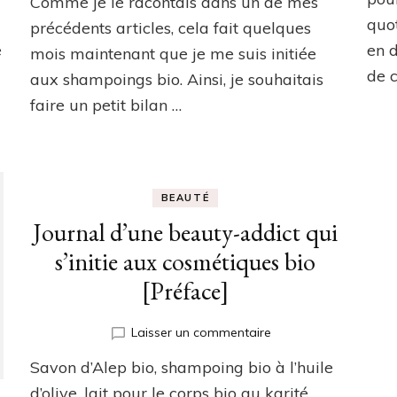
Comme je le racontais dans un de mes
testé
pour
quot
précédents articles, cela fait quelques
vous
e
en d
mois maintenant que je me suis initiée
3
de 
aux shampoings bio. Ainsi, je souhaitais
shampoings
bio
faire un petit bilan …
BEAUTÉ
Journal d’une beauty-addict qui
s’initie aux cosmétiques bio
[Préface]
sur
Laisser un commentaire
Journal
Savon d’Alep bio, shampoing bio à l’huile
d’une
beauty-
d’olive, lait pour le corps bio au karité…