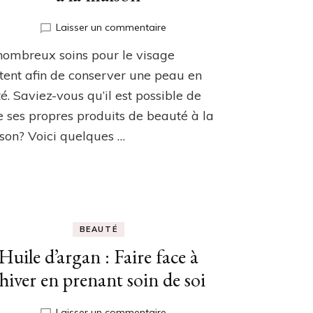
sur
Laisser un commentaire
Masque
nombreux soins pour le visage
argile
:
tent afin de conserver une peau en
Quelques
é. Saviez-vous qu’il est possible de
masques
e ses propres produits de beauté à la
pour
le
son? Voici quelques …
visage
à
se
faire
à
la
BEAUTÉ
maison
Huile d’argan : Faire face à
’hiver en prenant soin de soi
sur
Laisser un commentaire