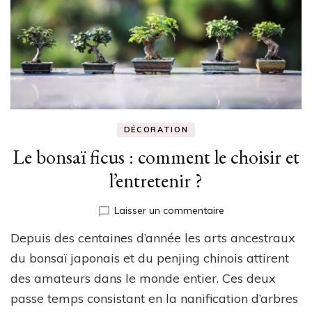
DÉCORATION
Le bonsaï ficus : comment le choisir et
l’entretenir ?
sur
Laisser un commentaire
Le
Depuis des centaines d’année les arts ancestraux
bonsaï
ficus
du bonsaï japonais et du penjing chinois attirent
:
des amateurs dans le monde entier. Ces deux
comment
passe temps consistant en la nanification d’arbres
le
choisir