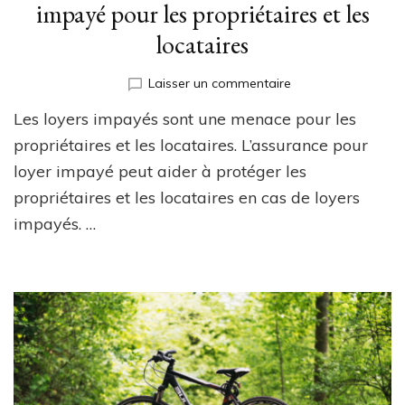
impayé pour les propriétaires et les
locataires
sur
Laisser un commentaire
Les
Les loyers impayés sont une menace pour les
avantages
de
propriétaires et les locataires. L’assurance pour
l’assurance
loyer impayé peut aider à protéger les
pour
propriétaires et les locataires en cas de loyers
loyer
impayé
impayés. …
pour
les
propriétaires
et
les
locataires