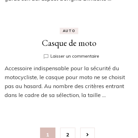
AUTO
Casque de moto
sur
Laisser un commentaire
Casque
Accessoire indispensable pour la sécurité du
de
moto
motocycliste, le casque pour moto ne se choisit
pas au hasard. Au nombre des critères entrant
dans le cadre de sa sélection, la taille …
Navigation
Page
Page
1
2