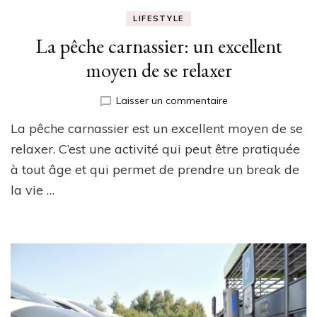
LIFESTYLE
La pêche carnassier: un excellent
moyen de se relaxer
sur
Laisser un commentaire
La
La pêche carnassier est un excellent moyen de se
pêche
carnassier:
relaxer. C’est une activité qui peut être pratiquée
un
à tout âge et qui permet de prendre un break de
excellent
la vie …
moyen
de
se
relaxer