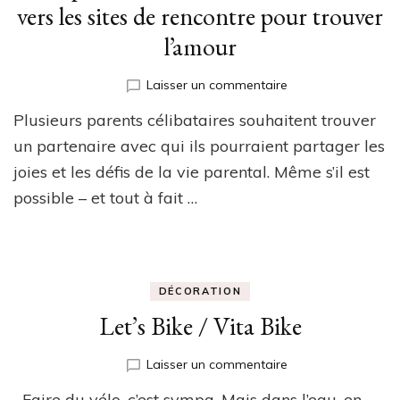
vers les sites de rencontre pour trouver
l’amour
sur
Laisser un commentaire
Les
Plusieurs parents célibataires souhaitent trouver
parents
célibataires
un partenaire avec qui ils pourraient partager les
se
joies et les défis de la vie parental. Même s’il est
tournent
possible – et tout à fait …
vers
les
sites
de
rencontre
pour
DÉCORATION
trouver
Let’s Bike / Vita Bike
l’amour
sur
Laisser un commentaire
Let’s
Faire du vélo, c’est sympa. Mais dans l’eau, en