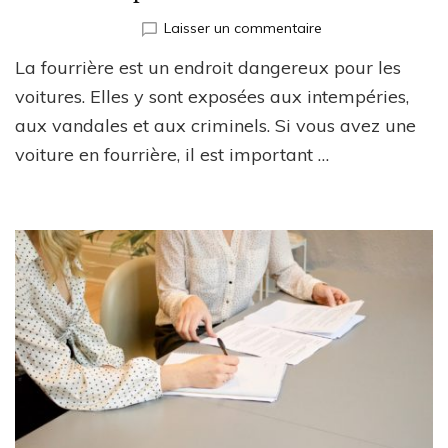
sur
Laisser un commentaire
La
La fourrière est un endroit dangereux pour les
voiture
en
voitures. Elles y sont exposées aux intempéries,
fourrière
aux vandales et aux criminels. Si vous avez une
:
voiture en fourrière, il est important …
un
danger
pour
la
sécurité
?