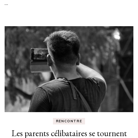
…
et
l’entretenir
?
RENCONTRE
Les parents célibataires se tournent