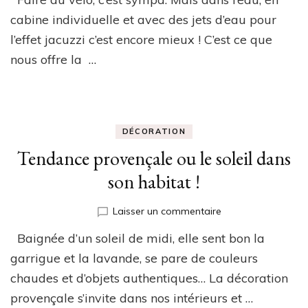
Bike
/
cabine individuelle et avec des jets d’eau pour
Vita
l’effet jacuzzi c’est encore mieux ! C’est ce que
Bike
nous offre la …
DÉCORATION
Tendance provençale ou le soleil dans
son habitat !
sur
Laisser un commentaire
Tendance
Baignée d’un soleil de midi, elle sent bon la
provençale
ou
garrigue et la lavande, se pare de couleurs
le
chaudes et d’objets authentiques… La décoration
soleil
provençale s’invite dans nos intérieurs et …
dans