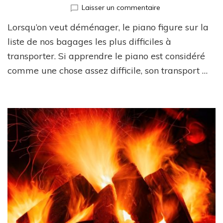
sur
Laisser un commentaire
Comment
Lorsqu’on veut déménager, le piano figure sur la
déménager
un
liste de nos bagages les plus difficiles à
piano
transporter. Si apprendre le piano est considéré
droit
comme une chose assez difficile, son transport …