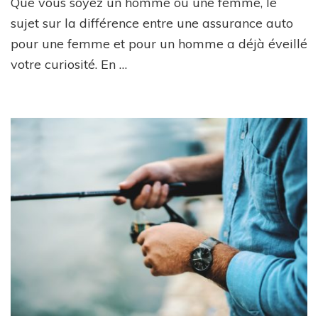
Que vous soyez un homme ou une femme, le
différences
pour
sujet sur la différence entre une assurance auto
une
pour une femme et pour un homme a déjà éveillé
femme
votre curiosité. En …
et
un
homme
concernant
l’assurance
auto ?