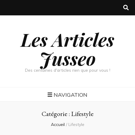
Les Articles
Jusseo
Des centaines d'articles rien que pour vous !
NAVIGATION
Catégorie :
Lifestyle
Accueil
/
Lifestyle