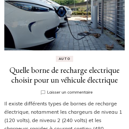
AUTO
Quelle borne de recharge electrique
choisir pour un véhicule électrique
sur
Laisser un commentaire
Quelle
Il existe différents types de bornes de recharge
borne
de
électrique, notamment les chargeurs de niveau 1
recharge
(120 volts), de niveau 2 (240 volts) et les
electrique
chargeurs rapides à courant continu (480 …
choisir