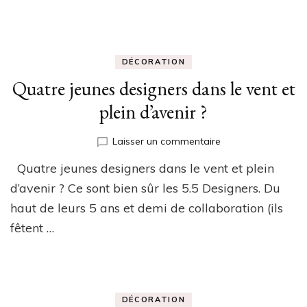
son
habitat
!
DÉCORATION
Quatre jeunes designers dans le vent et
plein d’avenir ?
sur
Laisser un commentaire
Quatre
Quatre jeunes designers dans le vent et plein
jeunes
designers
d’avenir ? Ce sont bien sûr les 5.5 Designers. Du
dans
haut de leurs 5 ans et demi de collaboration (ils
le
fêtent …
vent
et
plein
d’avenir
?
DÉCORATION