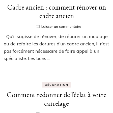
Cadre ancien : comment rénover un
cadre ancien
sur
Laisser un commentaire
Cadre
Qu’il s’agisse de rénover, de réparer un moulage
ancien
:
ou de refaire les dorures d’un cadre ancien, il n’est
comment
pas forcément nécessaire de faire appel à un
rénover
spécialiste. Les bons …
un
cadre
ancien
DÉCORATION
Comment redonner de l’éclat à votre
carrelage