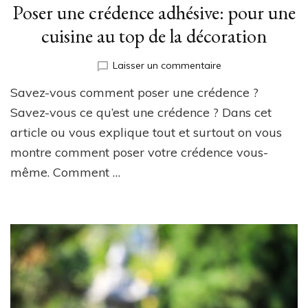
Poser une crédence adhésive: pour une
cuisine au top de la décoration
sur
Laisser un commentaire
Poser
Savez-vous comment poser une crédence ?
une
crédence
Savez-vous ce qu’est une crédence ? Dans cet
adhésive:
article ou vous explique tout et surtout on vous
pour
montre comment poser votre crédence vous-
une
cuisine
même. Comment …
au
top
de
la
décoration