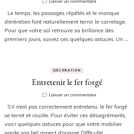
sur
Laisser un commentaire
Comment
Le temps, les passages répétés et le manque
redonner
de
d’entretien font naturellement ternir le carrelage.
l’éclat
Pour que votre sol retrouve sa brillance des
à
premiers jours, suivez ces quelques astuces. Un …
votre
carrelage
DÉCORATION
Entretenir le fer forgé
sur
Laisser un commentaire
Entretenir
S’il n’est pas correctement entretenu, le fer forgé
le
fer
se ternit et rouille. Pour éviter ces désagréments,
forgé
voici quelques astuces pour que votre mobilier
garde son bel aspect d’origine Difficulté …