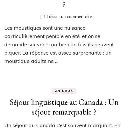
?
sur
Laisser un commentaire
Combien
Les moustiques sont une nuisance
de
fois
particulièrement pénible en été, et on se
pique
demande souvent combien de fois ils peuvent
un
piquer. La réponse est assez surprenante : un
moustique
?
moustique adulte ne …
ANIMAUX
Séjour linguistique au Canada : Un
séjour remarquable ?
Un séjour au Canada c’est souvent marquant. En