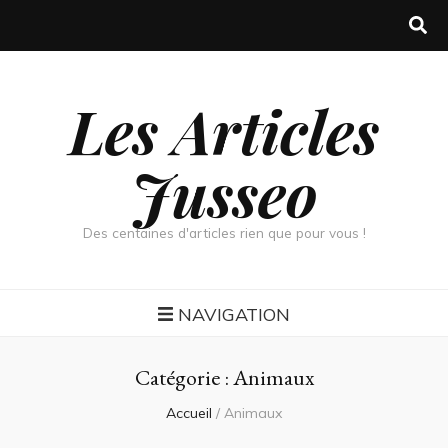
Les Articles
Jusseo
Des centaines d'articles rien que pour vous !
NAVIGATION
Catégorie :
Animaux
Accueil
/
Animaux