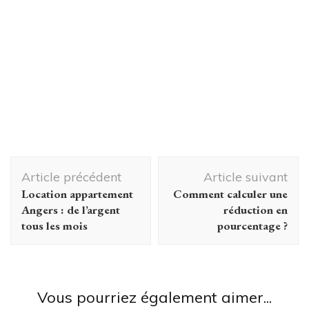
Navigation
Article précédent
Article suivant
d'article
Location appartement
Comment calculer une
Angers : de l’argent
réduction en
tous les mois
pourcentage ?
Dans le temps
Comment choisir un matelas pour
enfant ?
Dans le temps
Dans le temps
Vous pourriez également aimer...