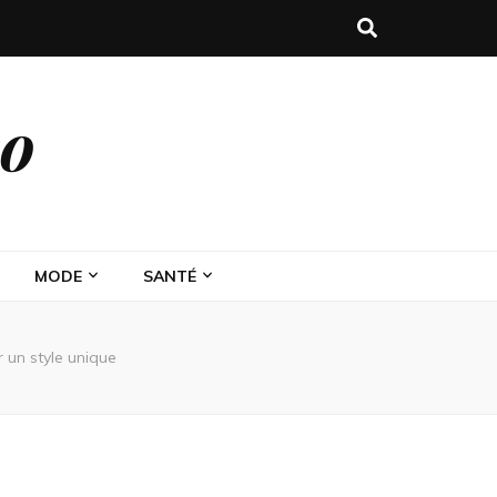
eo
MODE
SANTÉ
 un style unique