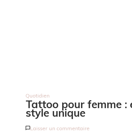
Quotidien
Tattoo pour femme : e
style unique
sur
Laisser un commentaire