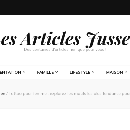
es Articles Juss
Des centaines d'articles rien que pour vous !
MENTATION
FAMILLE
LIFESTYLE
MAISON
ien
/
Tattoo pour femme : explorez les motifs les plus tendance pour