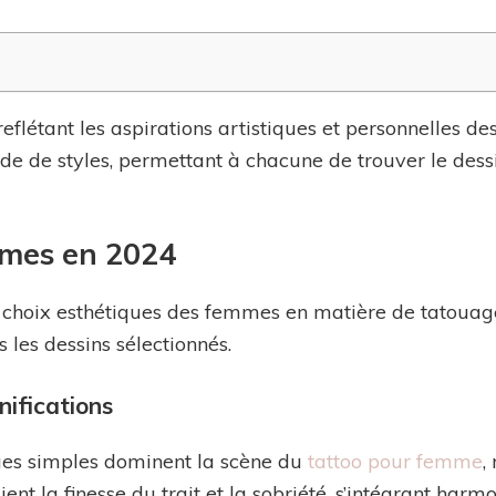
flétant les aspirations artistiques et personnelles d
de de styles, permettant à chacune de trouver le dessi
mmes en 2024
choix esthétiques des femmes en matière de tatouage
s les dessins sélectionnés.
nifications
ques simples dominent la scène du
tattoo pour femme
,
gient la finesse du trait et la sobriété, s’intégrant har