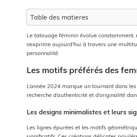
Tattoo
pour
Table des matieres
femme
:
Le tatouage féminin évolue constamment, re
explorez
s’exprime aujourd’hui à travers une multitu
les
personnalité.
motifs
les
Les motifs préférés des fe
plus
tendance
L’année 2024 marque un tournant dans les 
pour
recherche d’authenticité et d’originalité dan
un
style
Les designs minimalistes et leurs sig
unique
Les lignes épurées et les motifs géométri
significatifs. Ces créations délicates privilé