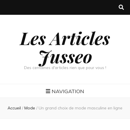
Les Articles
Jusseo
Des centaines d'articles rien que pour vous !
NAVIGATION
Accueil
/
Mode
/
Un grand choix de mode masculine en ligne