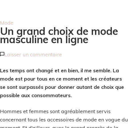
Mode
Un grand choix de mode
masculine en ligne
sur
Laisser un commentaire
Un
Les temps ont changé et en bien, il me semble. La
grand
mode est pour tous en ce moment et les créateurs
choix
se sont surpassés pour donner autant de choix que
de
possible aux consommateurs.
mode
masculine
Hommes et femmes sont agréablement servis
en
concernant tous les accessoires de mode en vogue du
ligne
moment. Et d’ailleurs, avec le grand progrès de la