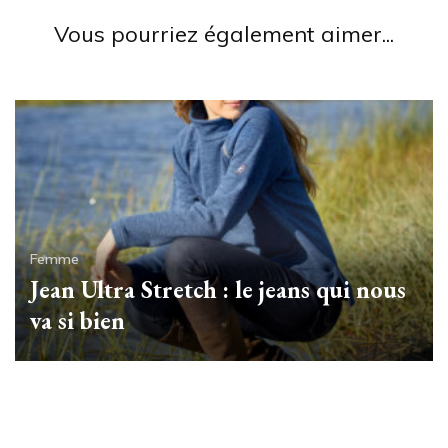
meilleures marques
Vous pourriez également aimer...
Femme
Jean Ultra Stretch : le jeans qui nous
Femme
Legging minceur Lytess : le legging
va si bien
qui vous fait mincir