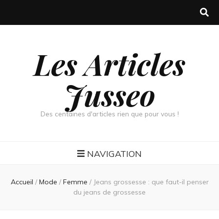
Les Articles
Jusseo
Des centaines d'articles rien que pour vous !
NAVIGATION
Accueil
/
Mode
/
Femme
/
Jeans grossesse : que faut-il penser
du jeans de grossesse