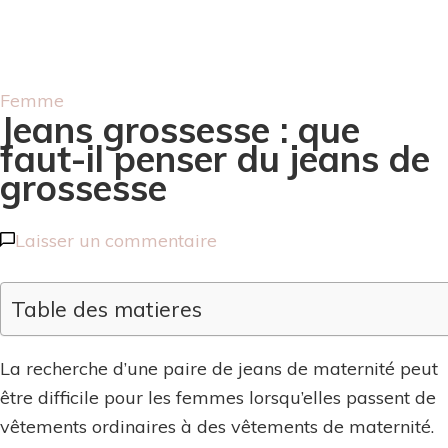
Femme
Jeans grossesse : que
faut-il penser du jeans de
grossesse
sur
Laisser un commentaire
Jeans
grossesse
Table des matieres
:
que
La recherche d’une paire de jeans de maternité peut
faut-
être difficile pour les femmes lorsqu’elles passent de
il
vêtements ordinaires à des vêtements de maternité.
penser