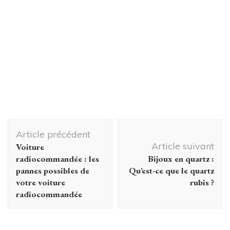
Navigation
Article précédent
d'article
Article suivant
Voiture
radiocommandée : les
Bijoux en quartz :
pannes possibles de
Qu’est-ce que le quartz
votre voiture
rubis ?
radiocommandée
Femme
Legging minceur : le comparatif des