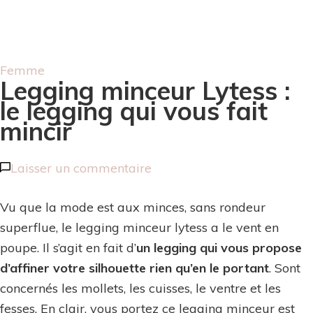
Femme
Legging minceur Lytess :
le legging qui vous fait
mincir
sur
Laisser un commentaire
Legging
Vu que la mode est aux minces, sans rondeur
minceur
superflue, le legging minceur lytess a le vent en
Lytess
poupe. Il s’agit en fait d’
un legging qui vous propose
:
d’affiner votre silhouette rien qu’en le portant
. Sont
le
concernés les mollets, les cuisses, le ventre et les
legging
fesses. En clair, vous portez ce legging minceur est
qui