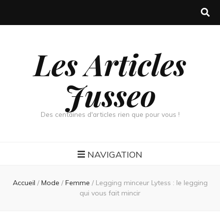
Les Articles
Jusseo
Des centaines d'articles rien que pour vous !
NAVIGATION
Accueil
/
Mode
/
Femme
/
Legging minceur Lytess : le legging
qui vous fait mincir