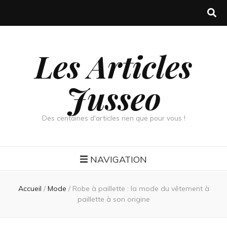
Les Articles
Jusseo
Des centaines d'articles rien que pour vous !
NAVIGATION
Accueil
/
Mode
/
Robe à paillette : la mode du vêtement à
paillette à son origine