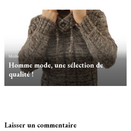
Mode
Homme mode, une sélection de
Mode
Le lissage japonais jean louis david
qualité !
est très en vogue actuellement
Laisser un commentaire