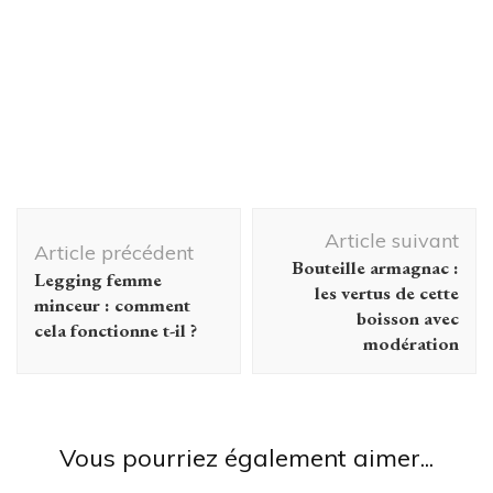
Navigation
Article suivant
d'article
Article précédent
Bouteille armagnac :
Legging femme
les vertus de cette
minceur : comment
boisson avec
cela fonctionne t-il ?
modération
Mode
Blackjack : mes premiers pas de
blackjack online
Vous pourriez également aimer...