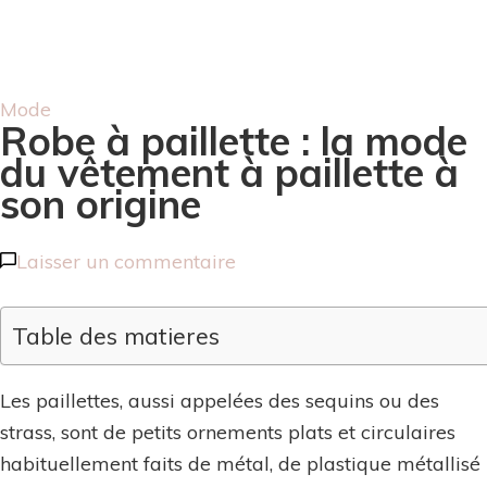
Mode
Robe à paillette : la mode
du vêtement à paillette à
son origine
sur
Laisser un commentaire
Robe
à
Table des matieres
paillette
:
Les paillettes, aussi appelées des sequins ou des
la
strass, sont de petits ornements plats et circulaires
mode
habituellement faits de métal, de plastique métallisé
du