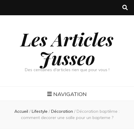
Les Articles
Jusseo
Des centaines d'articles rien que pour vous !
NAVIGATION
Accueil
/
Lifestyle
/
Décoration
/
Décoration baptême :
comment decorer une salle pour un bapteme ?