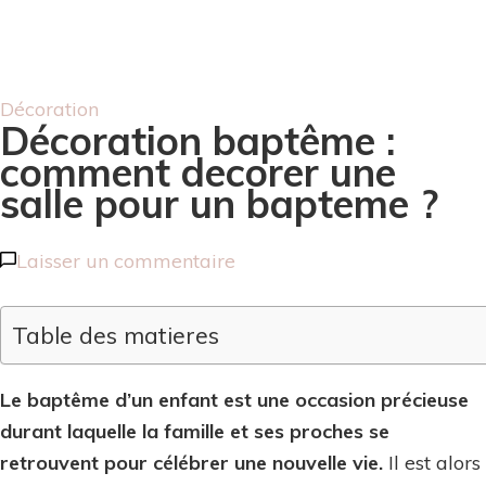
Décoration
Décoration baptême :
comment decorer une
salle pour un bapteme ?
sur
Laisser un commentaire
Décoration
baptême
Table des matieres
:
comment
Le baptême d’un enfant est une occasion précieuse
decorer
durant laquelle la famille et ses proches se
une
retrouvent pour célébrer une nouvelle vie.
Il est alors
salle