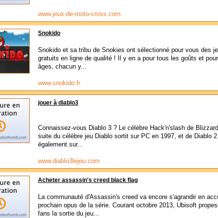
www.jeux-de-moto-cross.com
Snokido
Snokido et sa tribu de Snokies ont sélectionné pour vous des j
gratuits en ligne de qualité ! Il y en a pour tous les goûts et pou
âges, chacun y...
www.snokido.fr
jouer à diablo3
Connaissez-vous Diablo 3 ? Le célèbre Hack'n'slash de Blizzard.
suite du célèbre jeu Diablo sortit sur PC en 1997, et de Diablo 2 
également sur...
www.diablo3lejeu.com
Acheter assassin's creed black flag
La communauté d'Assassin's creed va encore s'agrandir en accue
prochain opus de la série. Courant octobre 2013, Ubisoft prope
fans la sortie du jeu...