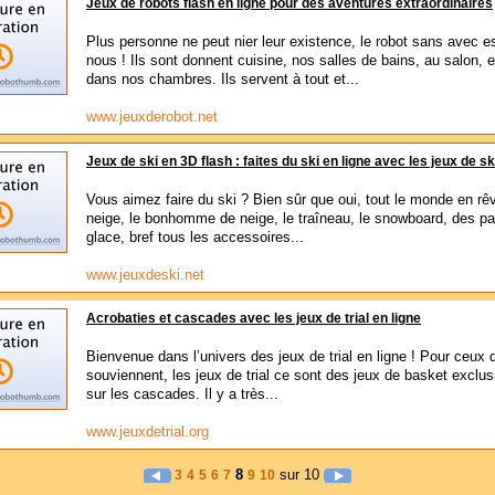
Jeux de robots flash en ligne pour des aventures extraordinaires
Plus personne ne peut nier leur existence, le robot sans avec e
nous ! Ils sont donnent cuisine, nos salles de bains, au salon,
dans nos chambres. Ils servent à tout et...
www.jeuxderobot.net
Jeux de ski en 3D flash : faites du ski en ligne avec les jeux de sk
Vous aimez faire du ski ? Bien sûr que oui, tout le monde en rê
neige, le bonhomme de neige, le traîneau, le snowboard, des pa
glace, bref tous les accessoires...
www.jeuxdeski.net
Acrobaties et cascades avec les jeux de trial en ligne
Bienvenue dans l’univers des jeux de trial en ligne ! Pour ceux 
souviennent, les jeux de trial ce sont des jeux de basket exclu
sur les cascades. Il y a très...
www.jeuxdetrial.org
8
sur 10
3
4
5
6
7
9
10