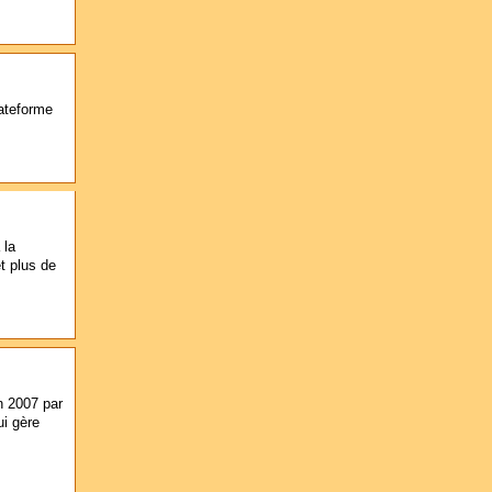
lateforme
 la
et plus de
n 2007 par
ui gère