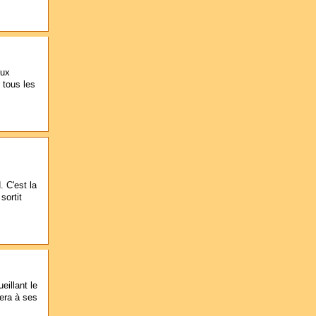
eux
r tous les
 C'est la
sortit
illant le
sera à ses