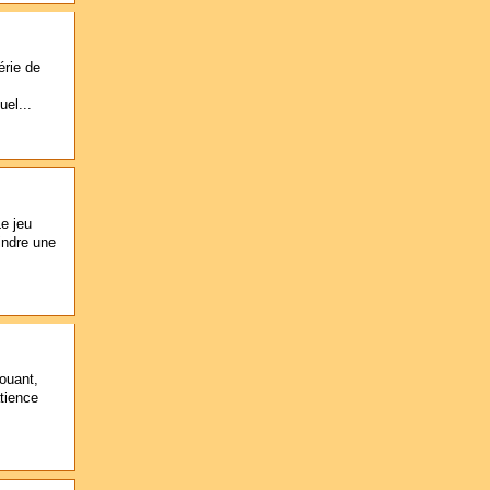
érie de
uel...
e jeu
indre une
ouant,
atience