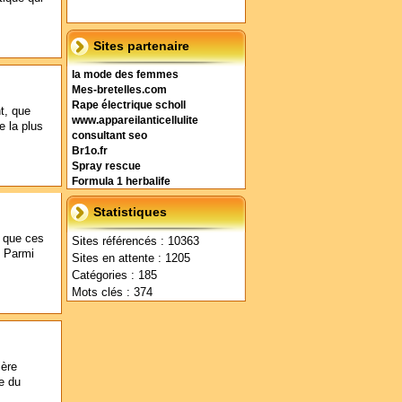
Sites partenaire
la mode des femmes
Mes-bretelles.com
Rape électrique scholl
t, que
www.appareilanticellulite
e la plus
consultant seo
Br1o.fr
Spray rescue
Formula 1 herbalife
Statistiques
t que ces
Sites référencés : 10363
. Parmi
Sites en attente : 1205
Catégories : 185
Mots clés : 374
ière
e du