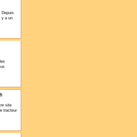
. Depuis
l y a un
les
lus
sh
re site
e tracteur