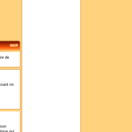
ire de
ssant roi
 son
tique qui