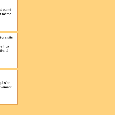
st parmi
 et même
i gratuits
ve ! La
tins à
qui s’en
sivement