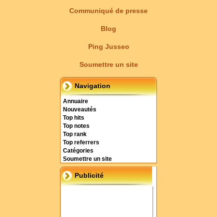
Communiqué de presse
Blog
Ping Jusseo
Soumettre un site
Navigation
Annuaire
Nouveautés
Top hits
Top notes
Top rank
Top referrers
Catégories
Soumettre un site
Publicité