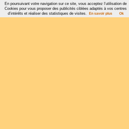
En poursuivant votre navigation sur ce site, vous acceptez l’utilisation de
Cookies pour vous proposer des publicités ciblées adaptés à vos centres
d’intérêts et réaliser des statistiques de visites.
En savoir plus
Ok