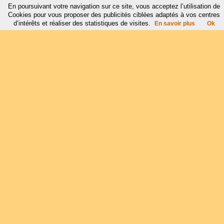
En poursuivant votre navigation sur ce site, vous acceptez l’utilisation de
Cookies pour vous proposer des publicités ciblées adaptés à vos centres
d’intérêts et réaliser des statistiques de visites.
En savoir plus
Ok