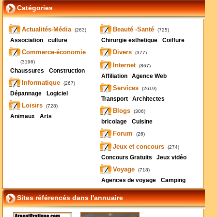
Catégories
Actualités-Média
Beauté -Santé
(263)
(725)
Association
culture
Chirurgie esthetique
Coiffure
Commerce-économie
Divers
(377)
(3196)
Internet
(867)
Chaussures
Construction
Affiliation
Agence Web
Informatique
(267)
Services
(2619)
Dépannage
Logiciel
Transport
Architectes
Loisirs
(728)
Blogs
(306)
Animaux
Arts
bricolage
Cuisine
Forum
(26)
Jeux et concours
(274)
Concours Gratuits
Jeux vidéo
Voyage
(718)
Agences de voyage
Camping
Sites référencés dans l'annuaire