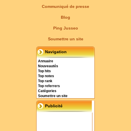
Communiqué de presse
Blog
Ping Jusseo
Soumettre un site
Navigation
Annuaire
Nouveautés
Top hits
Top notes
Top rank
Top referrers
Catégories
Soumettre un site
Publicité