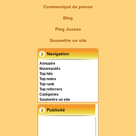
Communiqué de presse
Blog
Ping Jusseo
Soumettre un site
Navigation
Annuaire
Nouveautés
Top hits
Top notes
Top rank
Top referrers
Catégories
Soumettre un site
Publicité