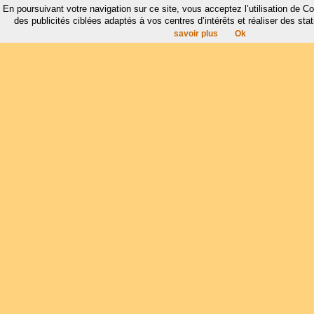
En poursuivant votre navigation sur ce site, vous acceptez l’utilisation de 
des publicités ciblées adaptés à vos centres d’intérêts et réaliser des stat
savoir plus
Ok