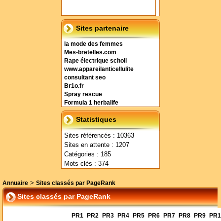
Sites partenaire
la mode des femmes
Mes-bretelles.com
Rape électrique scholl
www.appareilanticellulite
consultant seo
Br1o.fr
Spray rescue
Formula 1 herbalife
Statistiques
Sites référencés : 10363
Sites en attente : 1207
Catégories : 185
Mots clés : 374
>
Annuaire
Sites classés par PageRank
Sites classés par PageRank
PR1
PR2
PR3
PR4
PR5
PR6
PR7
PR8
PR9
PR1