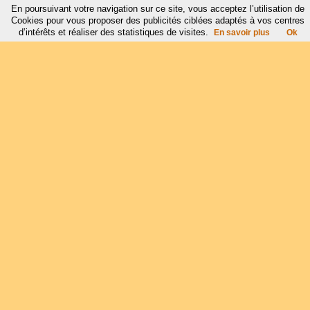
En poursuivant votre navigation sur ce site, vous acceptez l’utilisation de
Cookies pour vous proposer des publicités ciblées adaptés à vos centres
d’intérêts et réaliser des statistiques de visites.
En savoir plus
Ok