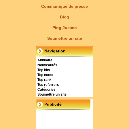
Communiqué de presse
Blog
Ping Jusseo
Soumettre un site
Navigation
Annuaire
Nouveautés
Top hits
Top notes
Top rank
Top referrers
Catégories
Soumettre un site
Publicité