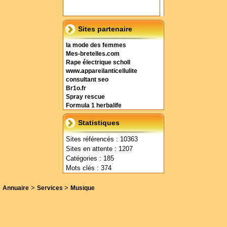
Sites partenaire
la mode des femmes
Mes-bretelles.com
Rape électrique scholl
www.appareilanticellulite
consultant seo
Br1o.fr
Spray rescue
Formula 1 herbalife
Statistiques
Sites référencés : 10363
Sites en attente : 1207
Catégories : 185
Mots clés : 374
>
>
Annuaire
Services
Musique