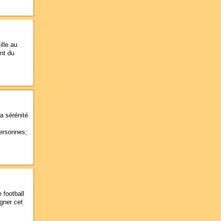
ille au
nt du
a sérénité
ersonnes;
 football
gner cet