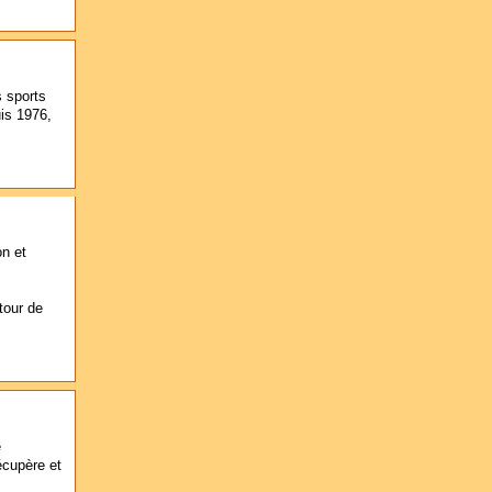
s sports
uis 1976,
on et
tour de
e
écupère et