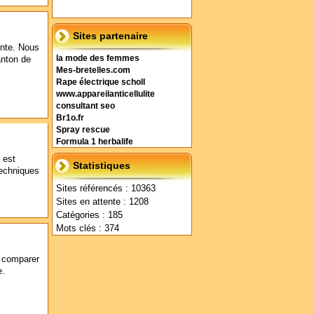
Sites partenaire
ente. Nous
anton de
la mode des femmes
Mes-bretelles.com
Rape électrique scholl
www.appareilanticellulite
consultant seo
Br1o.fr
Spray rescue
Formula 1 herbalife
 est
Statistiques
techniques
Sites référencés : 10363
Sites en attente : 1208
Catégories : 185
Mots clés : 374
e comparer
e.