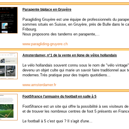
Parapente biplace en Gruyère
Paragliding Gruyère est une équipe de professionnels du parap
sommes situés en Suisse, en Gruyère, près de Bulle dans le c
Fribourg.
Nous proposons des tandems en parapente,...
www.paragliding-gruyere.ch
Amsterdamer, n°1 de la vente en ligne de vélos hollandais
Le vélo hollandais souvent connu sous le nom de "vélo vintage"
devenu un objet culte qui marie un savoir faire traditionnel aux 
modernes.Très pratique pour des trajets quotidiens...
www.amsterdamer.fr
Foot5france l'annuaire du football en salle à 5
Foot5france est un site qui offre la possibilité à ses visiteurs d
et de trouver les nombreux centres de foot 5 présents en Franc
Le football à 5 c'est quoi ? Il s'agit d'une...