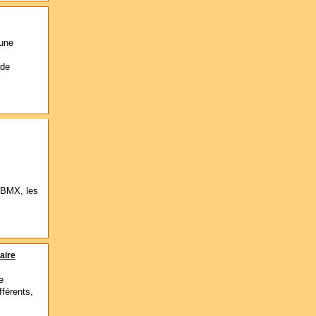
 une
 de
s BMX, les
aire
e
fférents,