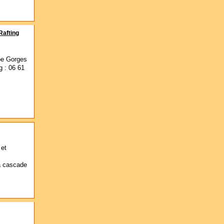
Rafting
noe Gorges
g : 06 61
 et
la cascade