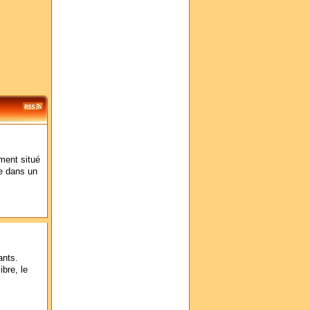
ment situé
re dans un
ants.
ibre, le