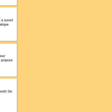
 a ouvert
atique
pour
e propose
enith Ski