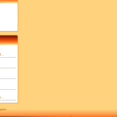
...
...
gales