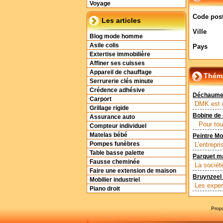
Voyage
Code post
Les articles
Ville
Blog mode homme
Asile colis
Pays
Extertise immobilière
Affiner ses cuisses
Appareil de chauffage
Théma
Serrurerie clés minute
Crédence adhésive
Déchaumeu
Carport
DMK est un
Grillage rigide
Bobine de
Assurance auto
Pour toute
Compteur individuel
Matelas bébé
Peintre Mo
Pompes funèbres
L'entrepri
Table basse palette
Parquet ma
Fausse cheminée
La sociét
Faire une extension de maison
Bruynzeel 
Mobilier industriel
Les exper
Piano droit
Prop