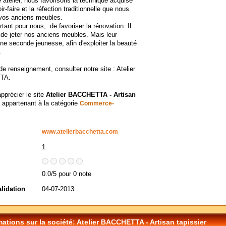
 atelier, nous favorisons la technique acquise
ir-faire et la réfection traditionnelle que nous
 vos anciens meubles.
rtant pour nous, de favoriser la rénovation. Il
r de jeter nos anciens meubles. Mais leur
ne seconde jeunesse, afin d'exploiter la beauté
.
de renseignement, consulter notre site : Atelier
TA.
apprécier le site
Atelier BACCHETTA - Artisan
, appartenant à la catégorie
Commerce-
www.atelierbacchetta.com
1
0.0/5 pour 0 note
alidation
04-07-2013
mations sur la société: Atelier BACCHETTA - Artisan tapissier