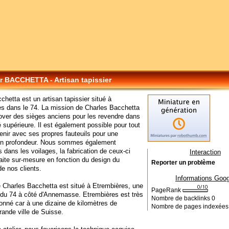
er BACCHETTA - Artisan tapissier
cchetta est un artisan tapissier situé à
s dans le 74. La mission de Charles Bacchetta
over des sièges anciens pour les revendre dans
é supérieure. Il est également possible pour tout
venir avec ses propres fauteuils pour une
 en profondeur. Nous sommes également
s dans les voilages, la fabrication de ceux-ci
Interaction
faite sur-mesure en fonction du design du
Reporter un problème
e nos clients.
Informations Goog
de Charles Bacchetta est situé à Etrembières, une
PageRank
u 74 à côté d'Annemasse. Etrembières est très
Nombre de backlinks
0
ionné car à une dizaine de kilomètres de
Nombre de pages indexée
ande ville de Suisse.