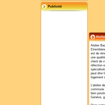
Publicité
Ateli
Atelier Ba
Etrembière
est de rén
une qualit
client de 
réfection
spécialisé
peut être 
logement d
L'atelier 
commune d
bien posit
Genève, gr