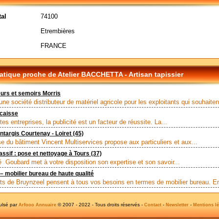
al
74100
Etrembières
FRANCE
tique proche de Atelier BACCHETTA - Artisan tapissier
rs et semoirs Morris
e société distributeur de matériel agricole pour les exploitants qui souhaitent
 caisse
s entreprises, la publicité est un facteur de réussite. La...
ntargis Courtenay - Loiret (45)
se du bâtiment Vincent Multiservices propose aux particuliers et aux...
ssif : pose et nettoyage à Tours (37)
é Goubard met à votre disposition son expertise et son savoir...
– mobilier bureau de haute qualité
ts de Bruynzeel pensent à tous vos besoins en termes de mobilier bureau. En
ulsé par
© 2007 - 2022 - Tous droits réservés -
-
-
Arfooo Annuaire
Contact
Newsletter
Mentions lé