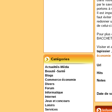
Dans notre
par le savo
portons à
Il est impo
faut évite
redonner u
de celui-ci
Pour plus 
BACCHET
Visiter et 
tapissier
économie
Catégories
Url
Actualités-Média
Beauté -Santé
Hits
Blogs
Commerce-économie
Notes
Divers
Forum
Informatique
Date de v
Internet
Jeux et concours
Loisirs
Services
Infor