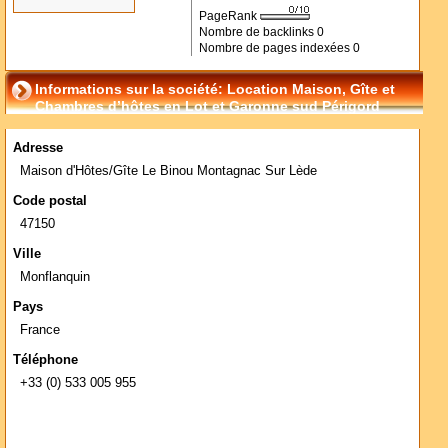
PageRank
Nombre de backlinks
0
Nombre de pages indexées
0
Informations sur la société: Location Maison, Gîte et
Chambres d’hôtes en Lot et Garonne sud Périgord
Adresse
Maison d'Hôtes/Gîte Le Binou Montagnac Sur Lède
Code postal
47150
Ville
Monflanquin
Pays
France
Téléphone
+33 (0) 533 005 955