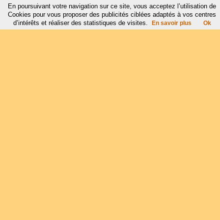
En poursuivant votre navigation sur ce site, vous acceptez l’utilisation de
Cookies pour vous proposer des publicités ciblées adaptés à vos centres
d’intérêts et réaliser des statistiques de visites.
En savoir plus
Ok