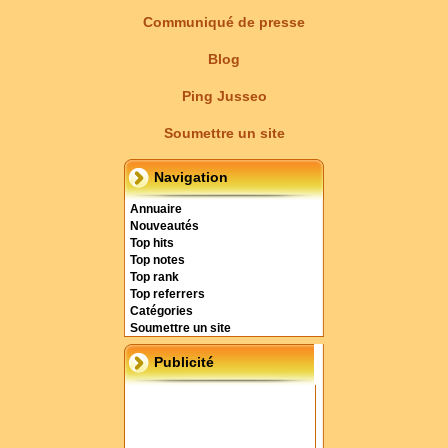
Communiqué de presse
Blog
Ping Jusseo
Soumettre un site
Navigation
Annuaire
Nouveautés
Top hits
Top notes
Top rank
Top referrers
Catégories
Soumettre un site
Publicité