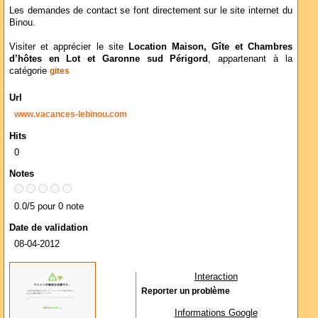
Les demandes de contact se font directement sur le site internet du
Binou.
Visiter et apprécier le site
Location Maison, Gîte et Chambres
d’hôtes en Lot et Garonne sud Périgord
, appartenant à la
catégorie
gites
Url
www.vacances-lebinou.com
Hits
0
Notes
0.0/5 pour 0 note
Date de validation
08-04-2012
Interaction
Reporter un problème
Informations Google