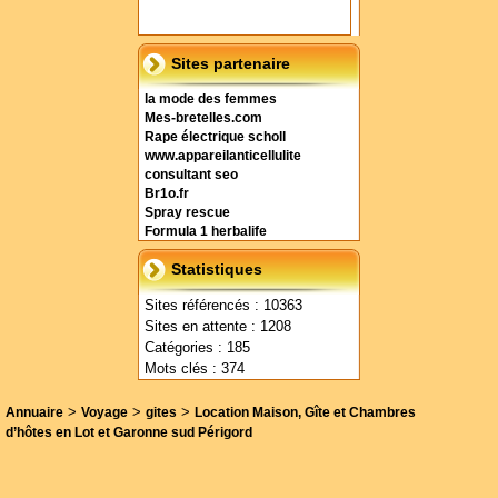
Sites partenaire
la mode des femmes
Mes-bretelles.com
Rape électrique scholl
www.appareilanticellulite
consultant seo
Br1o.fr
Spray rescue
Formula 1 herbalife
Statistiques
Sites référencés : 10363
Sites en attente : 1208
Catégories : 185
Mots clés : 374
>
>
>
Annuaire
Voyage
gites
Location Maison, Gîte et Chambres
d’hôtes en Lot et Garonne sud Périgord