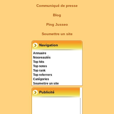
Communiqué de presse
Blog
Ping Jusseo
Soumettre un site
Navigation
Annuaire
Nouveautés
Top hits
Top notes
Top rank
Top referrers
Catégories
Soumettre un site
Publicité