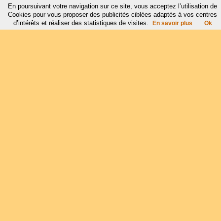
En poursuivant votre navigation sur ce site, vous acceptez l’utilisation de
Cookies pour vous proposer des publicités ciblées adaptés à vos centres
d’intérêts et réaliser des statistiques de visites.
En savoir plus
Ok