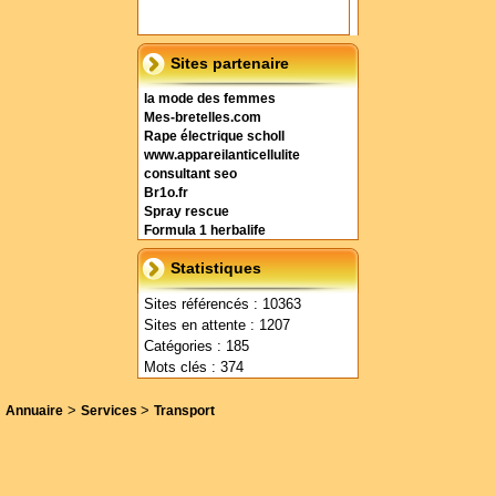
Sites partenaire
la mode des femmes
Mes-bretelles.com
Rape électrique scholl
www.appareilanticellulite
consultant seo
Br1o.fr
Spray rescue
Formula 1 herbalife
Statistiques
Sites référencés : 10363
Sites en attente : 1207
Catégories : 185
Mots clés : 374
>
>
Annuaire
Services
Transport