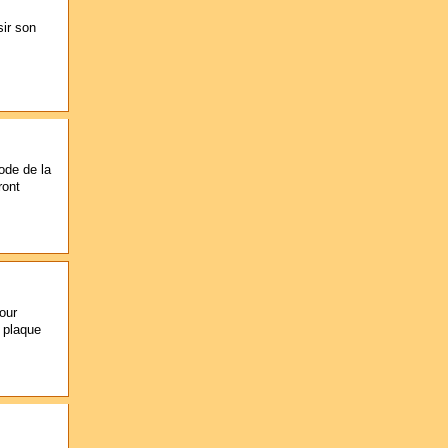
sir son
ode de la
ront
our
e plaque