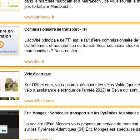
dans le marchée marocain et à Marrakech , de vous fournir le me
prix forfaitaire Marrakech...
www.carforyou.fr
Commissionnaire de transport - TFi
L'activité principale de TFi est le fait d'être commissionnaire de 
d'affrètement et manutention ou transit. Vous souhaitez stocker
marchandises ? Nous confier...
www.tfint.fr
Vélo électrique
Sur O2feel.com, vous pourrez découvrir les vélos Valdo (qui a é
vélo à assistance électrique de l'année 2012) et Selve qui sont..
www.o2feel.com
Eric Monges : Service de transport sur les Pyrénées Atlantiques 
La société d'Eric Monges vous propose un service de transport 
sur les Pyrénées Atlantiques (64).Eric Monges est spécialisé da
www.monges.fr