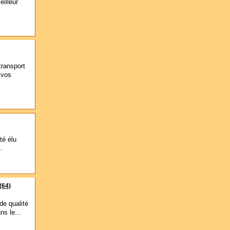
illeur
transport
 vos
té élu
.
(64)
de qualité
ns le...