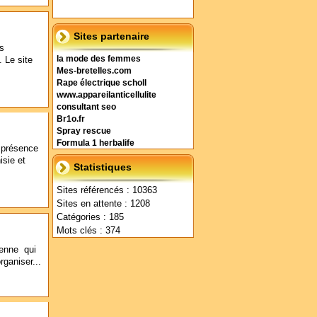
Sites partenaire
es
. Le site
la mode des femmes
Mes-bretelles.com
Rape électrique scholl
www.appareilanticellulite
consultant seo
Br1o.fr
Spray rescue
Formula 1 herbalife
a présence
isie et
Statistiques
Sites référencés : 10363
Sites en attente : 1208
Catégories : 185
Mots clés : 374
ienne qui
rganiser...