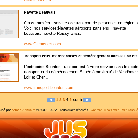
Navette Beauvais
Class-transfert , services de transport de personnes en région p
Voici nos services:Navettes aéroports parisiens : navette
beauvais, navette Roissy ainsi...
www.C-transfert.com
Transport colis, marchandises et déménagement dans le Loir et 
L'entreprise Bourdon Transport est à votre service dans le sect
transport et du déménagement.Située à proximité de Vendôme 
Loir et Cher...
www.transport-bourdon.com
4
sur 5
1
2
3
5
ulsé par
© 2007 - 2022 - Tous droits réservés -
-
-
Arfooo Annuaire
Contact
Newsletter
Mentions lé