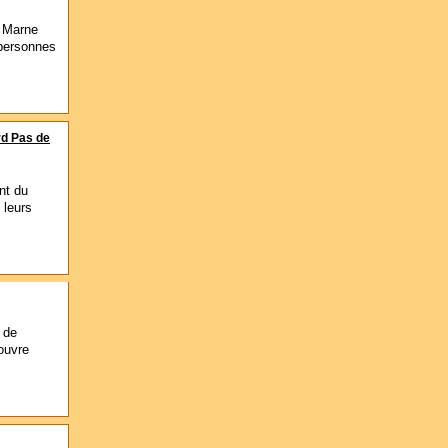
t Marne
 personnes
rd Pas de
nt du
 leurs
 de
couvre