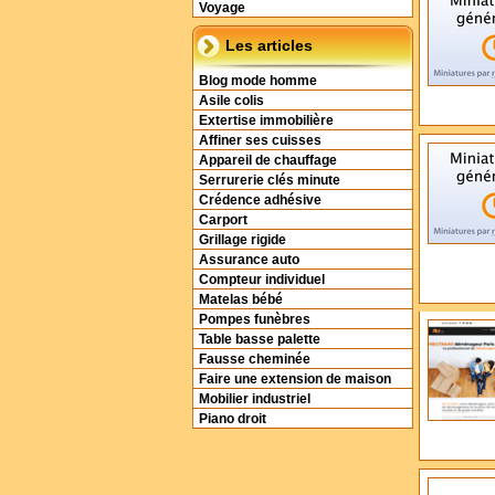
Voyage
Les articles
Blog mode homme
Asile colis
Extertise immobilière
Affiner ses cuisses
Appareil de chauffage
Serrurerie clés minute
Crédence adhésive
Carport
Grillage rigide
Assurance auto
Compteur individuel
Matelas bébé
Pompes funèbres
Table basse palette
Fausse cheminée
Faire une extension de maison
Mobilier industriel
Piano droit