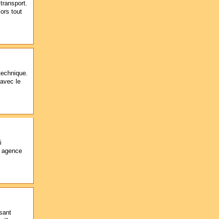
transport.
ors tout
 technique.
 avec le
i
e agence
ssant