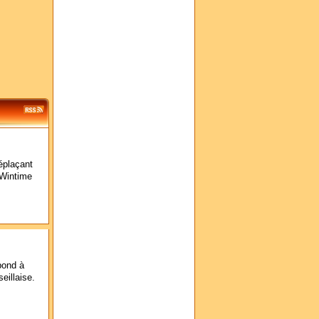
éplaçant
 Wintime
pond à
eillaise.