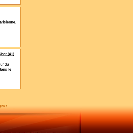
arisienne.
Cher (41)
eur du
dans le
gales