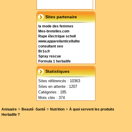
Sites partenaire
la mode des femmes
Mes-bretelles.com
Rape électrique scholl
www.appareilanticellulite
consultant seo
Br1o.fr
Spray rescue
Formula 1 herbalife
Statistiques
Sites référencés : 10363
Sites en attente : 1207
Catégories : 185
Mots clés : 374
>
>
>
Annuaire
Beauté -Santé
Nutrition
À quoi servent les produits
Herbalife ?