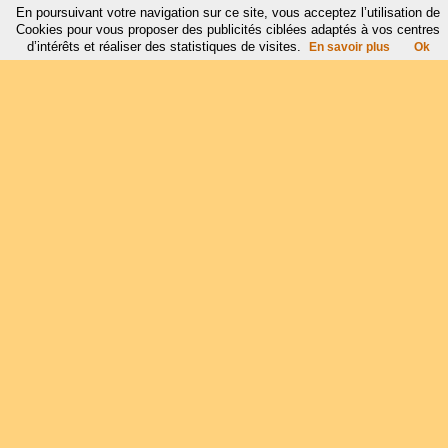
En poursuivant votre navigation sur ce site, vous acceptez l’utilisation de
Cookies pour vous proposer des publicités ciblées adaptés à vos centres
d’intérêts et réaliser des statistiques de visites.
En savoir plus
Ok