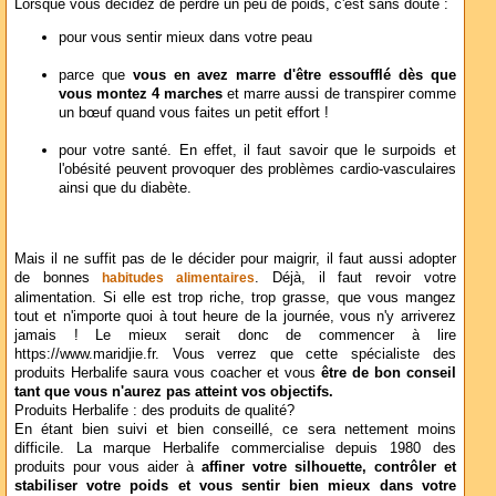
Lorsque vous décidez de perdre un peu de poids, c'est sans doute :
pour vous sentir mieux dans votre peau
parce que
vous en avez marre d'être essoufflé dès que
vous montez 4 marches
et marre aussi de transpirer comme
un bœuf quand vous faites un petit effort !
pour votre santé. En effet, il faut savoir que le surpoids et
l'obésité peuvent provoquer des problèmes cardio-vasculaires
ainsi que du diabète.
Mais il ne suffit pas de le décider pour maigrir, il faut aussi adopter
de bonnes
. Déjà, il faut revoir votre
habitudes alimentaires
alimentation. Si elle est trop riche, trop grasse, que vous mangez
tout et n'importe quoi à tout heure de la journée, vous n'y arriverez
jamais ! Le mieux serait donc de commencer à lire
https://www.maridjie.fr. Vous verrez que cette spécialiste des
produits Herbalife saura vous coacher et vous
être de bon conseil
tant que vous n'aurez pas atteint vos objectifs.
Produits Herbalife : des produits de qualité?
En étant bien suivi et bien conseillé, ce sera nettement moins
difficile. La marque Herbalife commercialise depuis 1980 des
produits pour vous aider à
affiner votre silhouette, contrôler et
stabiliser votre poids et vous sentir bien mieux dans votre