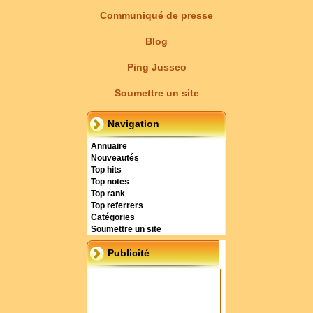
Communiqué de presse
Blog
Ping Jusseo
Soumettre un site
Navigation
Annuaire
Nouveautés
Top hits
Top notes
Top rank
Top referrers
Catégories
Soumettre un site
Publicité