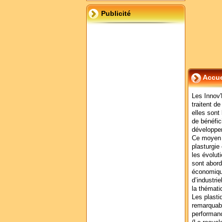
Publicité
Accue
Les Innov'
traitent de
elles sont
de bénéfic
développem
Ce moyen p
plasturgie
les évolut
sont abord
économique
d’industri
la thémat
Les plasti
remarquab
performanc