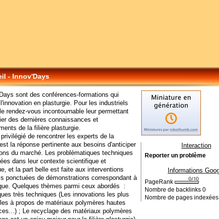
il - Innov'Days
Days sont des conférences-formations qui
 l'innovation en plasturgie. Pour les industriels
 le rendez-vous incontournable leur permettant
ier des dernières connaissances et
ents de la filière plasturgie.
rivilégié de rencontrer les experts de la
 est la réponse pertinente aux besoins d'anticiper
Interaction
ions du marché. Les problématiques techniques
Reporter un problème
ées dans leur contexte scientifique et
, et la part belle est faite aux interventions
Informations Goog
els ponctuées de démonstrations correspondant à
PageRank
ique. Quelques thèmes parmi ceux abordés :
Nombre de backlinks
0
ques très techniques (Les innovations les plus
Nombre de pages indexée
les à propos de matériaux polymères hautes
es...) ; Le recyclage des matériaux polymères