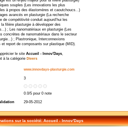
ge est un enjeu majeur pour la filière plasturgie)
tiques souples (Les innovations les plus
es à propos des élastomères et caoutchoucs...)
llages avancés en plasturgie (La recherche
 de compétitivité conduit aujourd’hui les
 la filière plasturgie à développer des
s...) ; Les nanomatériaux en plasturgie (Les
ns concrètes de nanomatériaux dans le secteur
urgie...) ; Plastronique, Interconnexions
s et report de composants sur plastique (MID).
apprécier le site
Accueil - Innov'Days
,
t à la catégorie
Divers
www.innovdays-plasturgie.com
3
0.0/5 pour 0 note
alidation
29-05-2012
mations sur la société: Accueil - Innov'Days