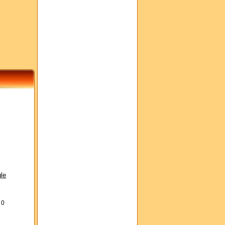
le
s
0