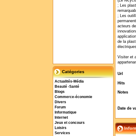
(Le recycla
; Les plas
remarquabl
; Les outi
permanente
acteurs de
innovation
applicatio
de la plast
électrique
Visiter et 
appartenan
Catégories
Url
Actualités-Média
Hits
Beauté -Santé
Blogs
Notes
Commerce-économie
Divers
Forum
Date de v
Informatique
Internet
Jeux et concours
Infor
Loisirs
Services