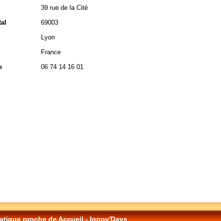
39 rue de la Cité
al
69003
Lyon
France
e
06 74 14 16 01
tique proche de Accueil - Innov'Days