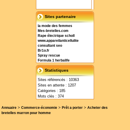
Sites partenaire
la mode des femmes
Mes-bretelles.com
Rape électrique scholl
www.appareilanticellulite
consultant seo
Br1o.fr
Spray rescue
Formula 1 herbalife
Statistiques
Sites référencés : 10363
Sites en attente : 1207
Catégories : 185
Mots clés : 374
>
>
>
Annuaire
Commerce-économie
Prêt a porter
Acheter des
bretelles marron pour homme