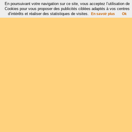
En poursuivant votre navigation sur ce site, vous acceptez l’utilisation de
Cookies pour vous proposer des publicités ciblées adaptés à vos centres
d’intérêts et réaliser des statistiques de visites.
En savoir plus
Ok