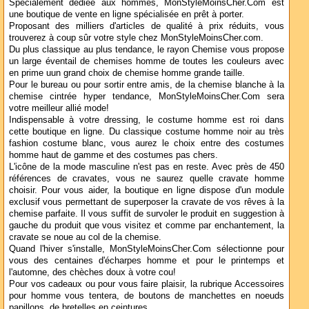
Spécialement dédiée aux hommes, MonStyleMoinsCher.Com est
une boutique de vente en ligne spécialisée en prêt à porter.
Proposant des milliers d'articles de qualité à prix réduits, vous
trouverez à coup sûr votre style chez MonStyleMoinsCher.com.
Du plus classique au plus tendance, le rayon Chemise vous propose
un large éventail de chemises homme de toutes les couleurs avec
en prime uun grand choix de chemise homme grande taille.
Pour le bureau ou pour sortir entre amis, de la chemise blanche à la
chemise cintrée hyper tendance, MonStyleMoinsCher.Com sera
votre meilleur allié mode!
Indispensable à votre dressing, le costume homme est roi dans
cette boutique en ligne. Du classique costume homme noir au très
fashion costume blanc, vous aurez le choix entre des costumes
homme haut de gamme et des costumes pas chers.
L'icône de la mode masculine n'est pas en reste. Avec près de 450
références de cravates, vous ne saurez quelle cravate homme
choisir. Pour vous aider, la boutique en ligne dispose d'un module
exclusif vous permettant de superposer la cravate de vos rêves à la
chemise parfaite. Il vous suffit de survoler le produit en suggestion à
gauche du produit que vous visitez et comme par enchantement, la
cravate se noue au col de la chemise.
Quand l'hiver s'installe, MonStyleMoinsCher.Com sélectionne pour
vous des centaines d'écharpes homme et pour le printemps et
l'automne, des chèches doux à votre cou!
Pour vos cadeaux ou pour vous faire plaisir, la rubrique Accessoires
pour homme vous tentera, de boutons de manchettes en noeuds
papillons, de bretelles en ceintures.