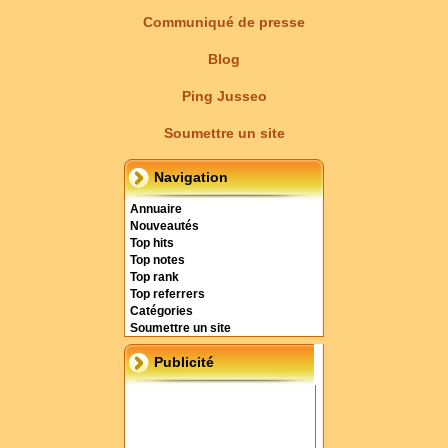
Communiqué de presse
Blog
Ping Jusseo
Soumettre un site
Navigation
Annuaire
Nouveautés
Top hits
Top notes
Top rank
Top referrers
Catégories
Soumettre un site
Publicité