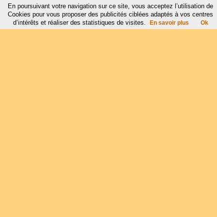
En poursuivant votre navigation sur ce site, vous acceptez l’utilisation de
Cookies pour vous proposer des publicités ciblées adaptés à vos centres
d’intérêts et réaliser des statistiques de visites.
En savoir plus
Ok