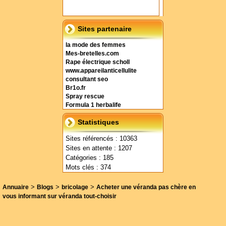
Sites partenaire
la mode des femmes
Mes-bretelles.com
Rape électrique scholl
www.appareilanticellulite
consultant seo
Br1o.fr
Spray rescue
Formula 1 herbalife
Statistiques
Sites référencés : 10363
Sites en attente : 1207
Catégories : 185
Mots clés : 374
>
>
>
Annuaire
Blogs
bricolage
Acheter une véranda pas chère en
vous informant sur véranda tout-choisir