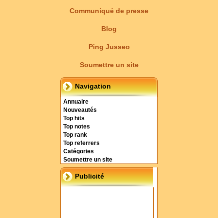
Communiqué de presse
Blog
Ping Jusseo
Soumettre un site
Navigation
Annuaire
Nouveautés
Top hits
Top notes
Top rank
Top referrers
Catégories
Soumettre un site
Publicité