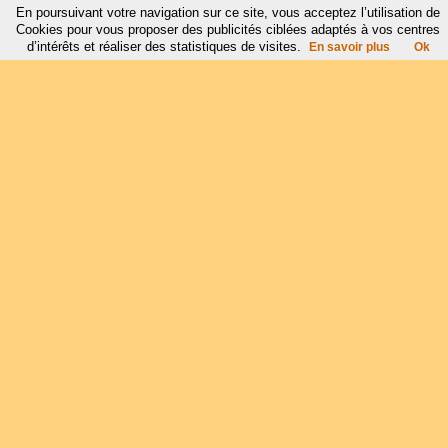
En poursuivant votre navigation sur ce site, vous acceptez l’utilisation de
Cookies pour vous proposer des publicités ciblées adaptés à vos centres
d’intérêts et réaliser des statistiques de visites.
En savoir plus
Ok