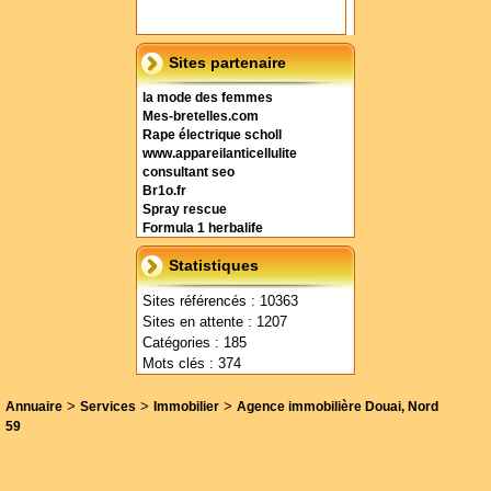
Sites partenaire
la mode des femmes
Mes-bretelles.com
Rape électrique scholl
www.appareilanticellulite
consultant seo
Br1o.fr
Spray rescue
Formula 1 herbalife
Statistiques
Sites référencés : 10363
Sites en attente : 1207
Catégories : 185
Mots clés : 374
>
>
>
Annuaire
Services
Immobilier
Agence immobilière Douai, Nord
59