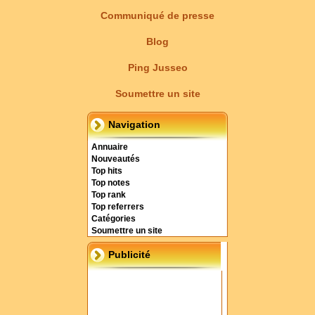
Communiqué de presse
Blog
Ping Jusseo
Soumettre un site
Navigation
Annuaire
Nouveautés
Top hits
Top notes
Top rank
Top referrers
Catégories
Soumettre un site
Publicité