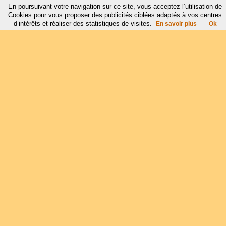
En poursuivant votre navigation sur ce site, vous acceptez l’utilisation de
Cookies pour vous proposer des publicités ciblées adaptés à vos centres
d’intérêts et réaliser des statistiques de visites.
En savoir plus
Ok