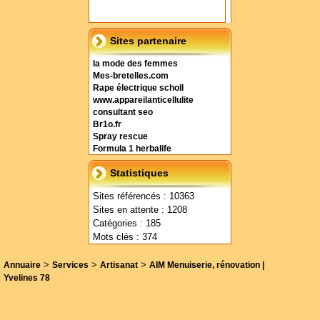
Sites partenaire
la mode des femmes
Mes-bretelles.com
Rape électrique scholl
www.appareilanticellulite
consultant seo
Br1o.fr
Spray rescue
Formula 1 herbalife
Statistiques
Sites référencés : 10363
Sites en attente : 1208
Catégories : 185
Mots clés : 374
>
>
>
Annuaire
Services
Artisanat
AIM Menuiserie, rénovation |
Yvelines 78