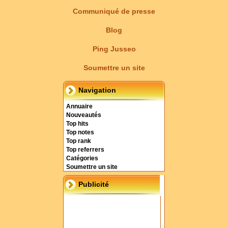
Communiqué de presse
Blog
Ping Jusseo
Soumettre un site
Navigation
Annuaire
Nouveautés
Top hits
Top notes
Top rank
Top referrers
Catégories
Soumettre un site
Publicité