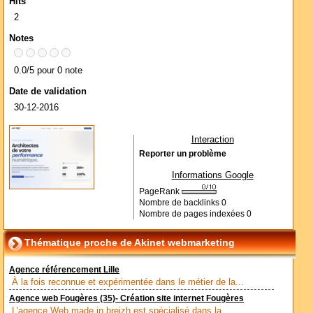
Hits
2
Notes
0.0/5 pour 0 note
Date de validation
30-12-2016
Interaction
Reporter un problème
Informations Google
PageRank
Nombre de backlinks
0
Nombre de pages indexées
0
Thématique proche de Akinet webmarketing
Agence référencement Lille
À la fois reconnue et expérimentée dans le métier de la...
Agence web Fougères (35)- Création site internet Fougères
L'agence Web made in breizh est spécialisé dans la