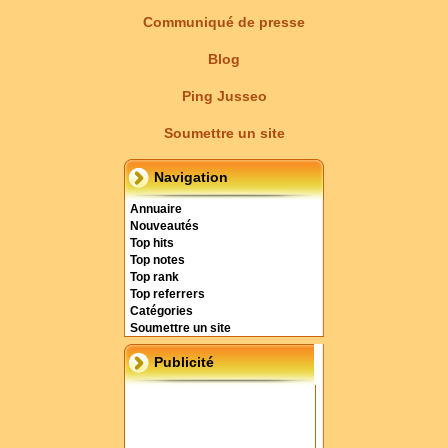
Communiqué de presse
Blog
Ping Jusseo
Soumettre un site
Navigation
Annuaire
Nouveautés
Top hits
Top notes
Top rank
Top referrers
Catégories
Soumettre un site
Publicité