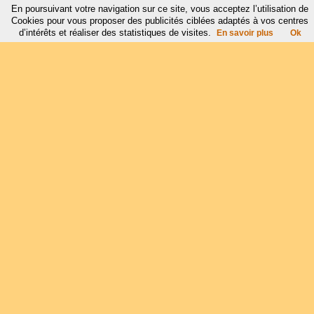
En poursuivant votre navigation sur ce site, vous acceptez l’utilisation de
Cookies pour vous proposer des publicités ciblées adaptés à vos centres
d’intérêts et réaliser des statistiques de visites.
En savoir plus
Ok