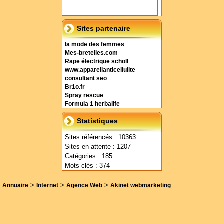
Sites partenaire
la mode des femmes
Mes-bretelles.com
Rape électrique scholl
www.appareilanticellulite
consultant seo
Br1o.fr
Spray rescue
Formula 1 herbalife
Statistiques
Sites référencés : 10363
Sites en attente : 1207
Catégories : 185
Mots clés : 374
>
>
>
Annuaire
Internet
Agence Web
Akinet webmarketing