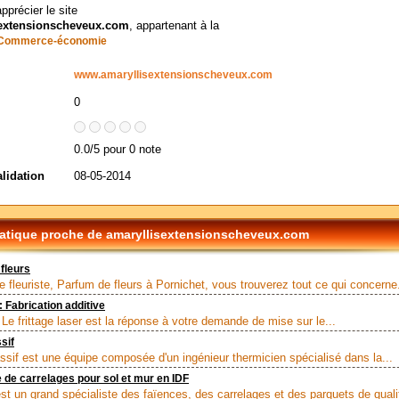
apprécier le site
sextensionscheveux.com
, appartenant à la
Commerce-économie
www.amaryllisextensionscheveux.com
0
0.0/5 pour 0 note
alidation
08-05-2014
tique proche de amaryllisextensionscheveux.com
fleurs
e fleuriste, Parfum de fleurs à Pornichet, vous trouverez tout ce qui concerne.
Fabrication additive
 Le frittage laser est la réponse à votre demande de mise sur le...
sif
ssif est une équipe composée d'un ingénieur thermicien spécialisé dans la...
e de carrelages pour sol et mur en IDF
est un grand spécialiste des faïences, des carrelages et des parquets de qualit