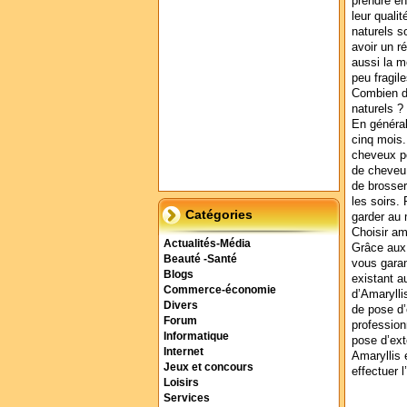
prendre en
leur quali
naturels s
avoir un r
aussi la m
peu fragil
Combien d
naturels ?
En général
cinq mois.
cheveux po
de cheveu 
de brosser
les soirs.
Catégories
garder au
Choisir am
Actualités-Média
Grâce aux 
Beauté -Santé
vous garan
Blogs
existant a
Commerce-économie
d’Amarylli
Divers
de pose d
Forum
profession
Informatique
pose d’ext
Internet
Amaryllis 
Jeux et concours
effectuer l
Loisirs
Services