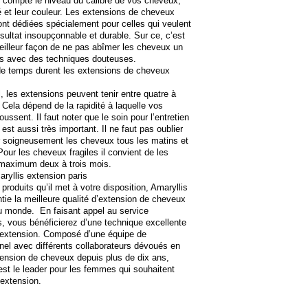
 compte le niveau du calibre de vos cheveux,
té et leur couleur. Les extensions de cheveux
ont dédiées spécialement pour celles qui veulent
ésultat insoupçonnable et durable. Sur ce, c’est
eilleur façon de ne pas abîmer les cheveux un
es avec des techniques douteuses.
e temps durent les extensions de cheveux
, les extensions peuvent tenir entre quatre à
 Cela dépend de la rapidité à laquelle vos
ussent. Il faut noter que le soin pour l’entretien
est aussi très important. Il ne faut pas oublier
 soigneusement les cheveux tous les matins et
 Pour les cheveux fragiles il convient de les
 maximum deux à trois mois.
aryllis extension paris
produits qu’il met à votre disposition, Amaryllis
tie la meilleure qualité d’extension de cheveux
u monde. En faisant appel au service
s, vous bénéficierez d’une technique excellente
’extension. Composé d’une équipe de
nel avec différents collaborateurs dévoués en
ension de cheveux depuis plus de dix ans,
est le leader pour les femmes qui souhaitent
’extension.