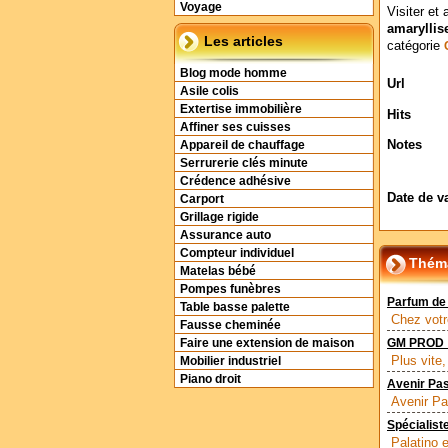
Voyage
Visiter et 
amarylli
Les articles
catégorie
Blog mode homme
Url
Asile colis
Extertise immobilière
Hits
Affiner ses cuisses
Notes
Appareil de chauffage
Serrurerie clés minute
Crédence adhésive
Date de v
Carport
Grillage rigide
Assurance auto
Compteur individuel
Théma
Matelas bébé
Pompes funèbres
Parfum de 
Table basse palette
Chez votr
Fausse cheminée
Faire une extension de maison
GM PROD : 
Plus vite,
Mobilier industriel
Piano droit
Avenir Pas
Avenir Pa
Spécialist
Palatino 