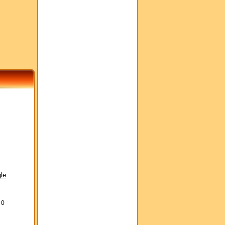
le
s
0