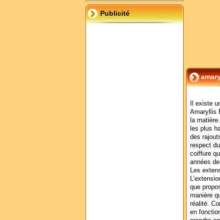
Publicité
amary
Il existe 
Amaryllis 
la matière
les plus h
des rajout
respect du
coiffure q
années de 
Les exten
L’extensio
que propos
manière qu
réalité. C
en fonctio