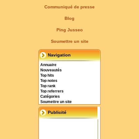
Communiqué de presse
Blog
Ping Jusseo
Soumettre un site
Navigation
Annuaire
Nouveautés
Top hits
Top notes
Top rank
Top referrers
Catégories
Soumettre un site
Publicité