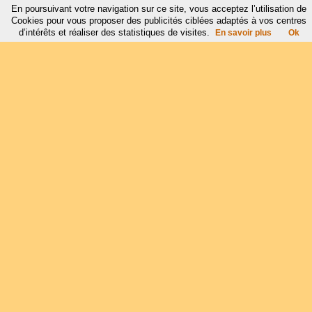
En poursuivant votre navigation sur ce site, vous acceptez l’utilisation de
Cookies pour vous proposer des publicités ciblées adaptés à vos centres
d’intérêts et réaliser des statistiques de visites.
En savoir plus
Ok