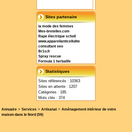
Sites partenaire
la mode des femmes
Mes-bretelles.com
Rape électrique scholl
www.appareilanticellulite
consultant seo
Br1o.fr
Spray rescue
Formula 1 herbalife
Statistiques
Sites référencés : 10363
Sites en attente : 1207
Catégories : 185
Mots clés : 374
>
>
>
Annuaire
Services
Artisanat
Aménagement intérieur de votre
maison dans le Nord (59)