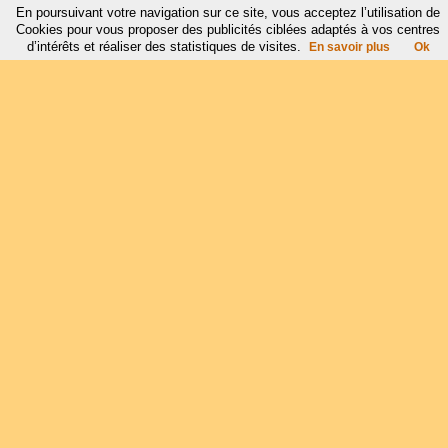
En poursuivant votre navigation sur ce site, vous acceptez l’utilisation de
Cookies pour vous proposer des publicités ciblées adaptés à vos centres
d’intérêts et réaliser des statistiques de visites.
En savoir plus
Ok