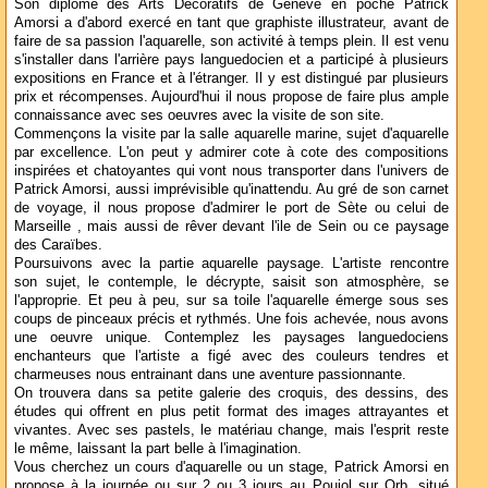
Son diplôme des Arts Décoratifs de Genève en poche Patrick
Amorsi a d'abord exercé en tant que graphiste illustrateur, avant de
faire de sa passion l'aquarelle, son activité à temps plein. Il est venu
s'installer dans l'arrière pays languedocien et a participé à plusieurs
expositions en France et à l'étranger. Il y est distingué par plusieurs
prix et récompenses. Aujourd'hui il nous propose de faire plus ample
connaissance avec ses oeuvres avec la visite de son site.
Commençons la visite par la salle aquarelle marine, sujet d'aquarelle
par excellence. L'on peut y admirer cote à cote des compositions
inspirées et chatoyantes qui vont nous transporter dans l'univers de
Patrick Amorsi, aussi imprévisible qu'inattendu. Au gré de son carnet
de voyage, il nous propose d'admirer le port de Sète ou celui de
Marseille , mais aussi de rêver devant l'ile de Sein ou ce paysage
des Caraïbes.
Poursuivons avec la partie aquarelle paysage. L'artiste rencontre
son sujet, le contemple, le décrypte, saisit son atmosphère, se
l'approprie. Et peu à peu, sur sa toile l'aquarelle émerge sous ses
coups de pinceaux précis et rythmés. Une fois achevée, nous avons
une oeuvre unique. Contemplez les paysages languedociens
enchanteurs que l'artiste a figé avec des couleurs tendres et
charmeuses nous entrainant dans une aventure passionnante.
On trouvera dans sa petite galerie des croquis, des dessins, des
études qui offrent en plus petit format des images attrayantes et
vivantes. Avec ses pastels, le matériau change, mais l'esprit reste
le même, laissant la part belle à l'imagination.
Vous cherchez un cours d'aquarelle ou un stage, Patrick Amorsi en
propose à la journée ou sur 2 ou 3 jours au Poujol sur Orb, situé