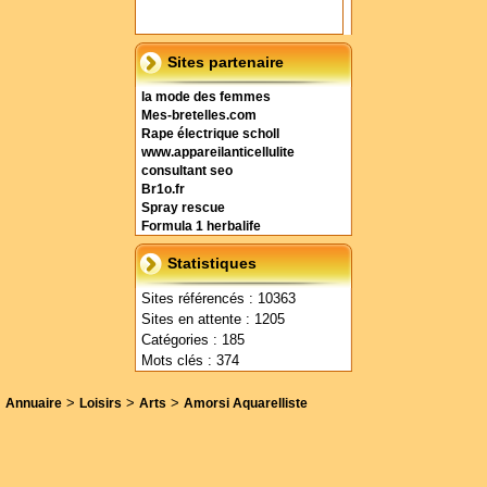
Sites partenaire
la mode des femmes
Mes-bretelles.com
Rape électrique scholl
www.appareilanticellulite
consultant seo
Br1o.fr
Spray rescue
Formula 1 herbalife
Statistiques
Sites référencés : 10363
Sites en attente : 1205
Catégories : 185
Mots clés : 374
>
>
>
Annuaire
Loisirs
Arts
Amorsi Aquarelliste