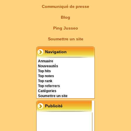
Communiqué de presse
Blog
Ping Jusseo
Soumettre un site
Navigation
Annuaire
Nouveautés
Top hits
Top notes
Top rank
Top referrers
Catégories
Soumettre un site
Publicité