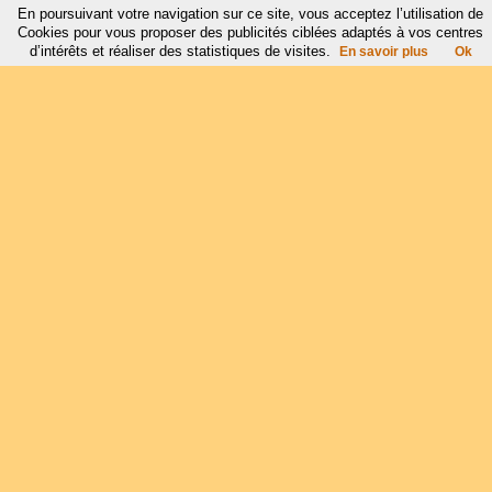
En poursuivant votre navigation sur ce site, vous acceptez l’utilisation de
Cookies pour vous proposer des publicités ciblées adaptés à vos centres
d’intérêts et réaliser des statistiques de visites.
En savoir plus
Ok