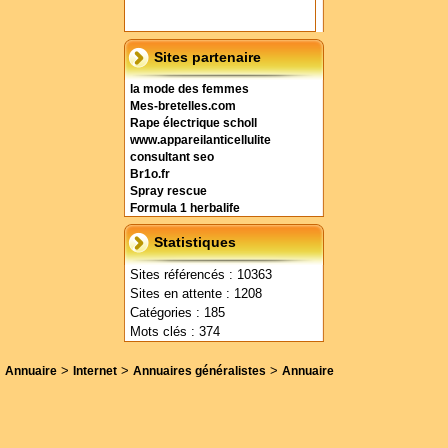
Sites partenaire
la mode des femmes
Mes-bretelles.com
Rape électrique scholl
www.appareilanticellulite
consultant seo
Br1o.fr
Spray rescue
Formula 1 herbalife
Statistiques
Sites référencés : 10363
Sites en attente : 1208
Catégories : 185
Mots clés : 374
>
>
>
Annuaire
Internet
Annuaires généralistes
Annuaire