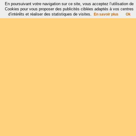
En poursuivant votre navigation sur ce site, vous acceptez l’utilisation de
Cookies pour vous proposer des publicités ciblées adaptés à vos centres
d’intérêts et réaliser des statistiques de visites.
En savoir plus
Ok