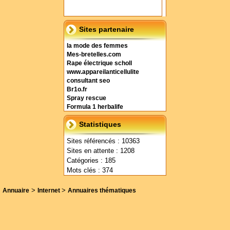
Sites partenaire
la mode des femmes
Mes-bretelles.com
Rape électrique scholl
www.appareilanticellulite
consultant seo
Br1o.fr
Spray rescue
Formula 1 herbalife
Statistiques
Sites référencés : 10363
Sites en attente : 1208
Catégories : 185
Mots clés : 374
>
>
Annuaire
Internet
Annuaires thématiques