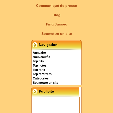
Communiqué de presse
Blog
Ping Jusseo
Soumettre un site
Navigation
Annuaire
Nouveautés
Top hits
Top notes
Top rank
Top referrers
Catégories
Soumettre un site
Publicité