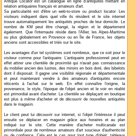
Antique Locator est un catalogue en ligne d’antiquités mettant en
relation antiquaires français et amateurs d'art.
Sa particularité est d'être un web-to-store ou product locator. Les
visiteurs indiquent dans quel ville ils résident et le site internet
trouve automatiquement les antiquités proches de leur domicile. Le
nombre de KM peut être changé, la région et le département
également. Que l'internaute réside dans l'Allier, les Alpes-Maritime
ou plus globalement en Provence ou en Île de France, les objets
anciens sont accessibles et triés sur le site.
Les avantages d'un tel systèmes sont nombreux, que ce soit pour le
visiteur comme pour l'antiquaire. L'antiquaire professionnel peut en
effet attirer une clientèle de proximité qui n'avait pas connaissance
du mobilier ancien des lustres, des miroirs en bois doré, des bibelots
dont il disposait. Il gagne une visibilité régionale et départementale
et peut maintenant vendre à des amateurs d'antiquités encore
réticents à l'achat sur le web. En effet connaître l'origine, la
provenance, le style, l'époque de l'objet ancien et le voir en réalité
est primordial avant d'acheter. La clientèle se déplaçant en boutique
est plus à même d'acheter et de découvrir de nouvelles antiquités
dans le magasin.
Le client peut lui découvrir sur internet, si l'objet l'intéresse il peut
ensuite se déplacer en magasin grâce aux horaires et au plan
indiqué sur le site. Cette manière d'acheter multicanale est
primordiale pour de nombreux amateurs d'art soucieux d'authenticité
ou de confiance. Cela est le cas pour tout type d'objet: tableaux