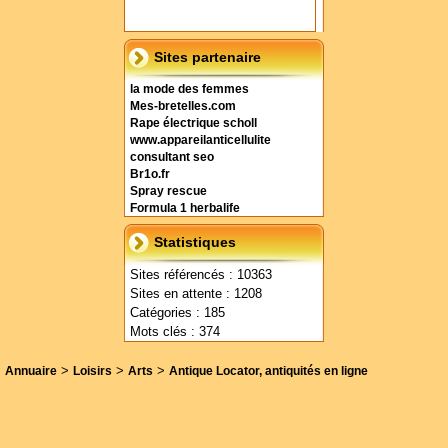
Sites partenaire
la mode des femmes
Mes-bretelles.com
Rape électrique scholl
www.appareilanticellulite
consultant seo
Br1o.fr
Spray rescue
Formula 1 herbalife
Statistiques
Sites référencés : 10363
Sites en attente : 1208
Catégories : 185
Mots clés : 374
>
>
>
Annuaire
Loisirs
Arts
Antique Locator, antiquités en ligne