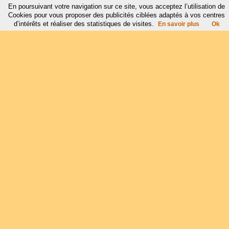
En poursuivant votre navigation sur ce site, vous acceptez l’utilisation de
Cookies pour vous proposer des publicités ciblées adaptés à vos centres
d’intérêts et réaliser des statistiques de visites.
En savoir plus
Ok