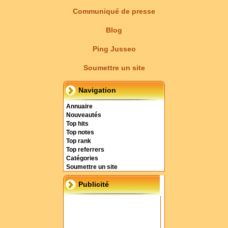
Communiqué de presse
Blog
Ping Jusseo
Soumettre un site
Navigation
Annuaire
Nouveautés
Top hits
Top notes
Top rank
Top referrers
Catégories
Soumettre un site
Publicité