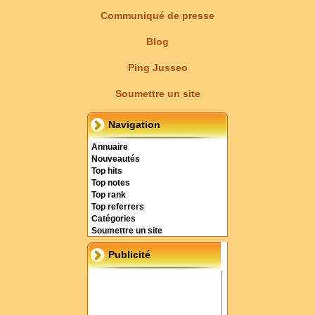
Communiqué de presse
Blog
Ping Jusseo
Soumettre un site
Navigation
Annuaire
Nouveautés
Top hits
Top notes
Top rank
Top referrers
Catégories
Soumettre un site
Publicité