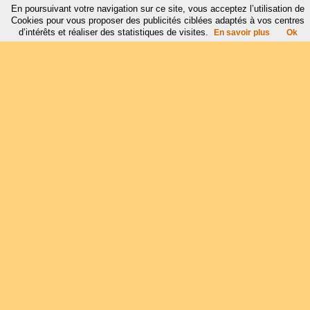
En poursuivant votre navigation sur ce site, vous acceptez l’utilisation de
Cookies pour vous proposer des publicités ciblées adaptés à vos centres
d’intérêts et réaliser des statistiques de visites.
En savoir plus
Ok