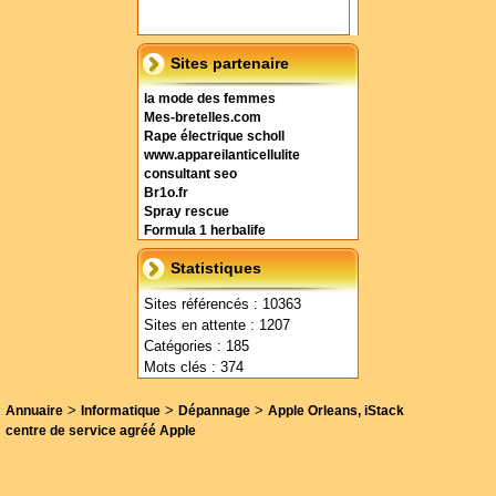
Sites partenaire
la mode des femmes
Mes-bretelles.com
Rape électrique scholl
www.appareilanticellulite
consultant seo
Br1o.fr
Spray rescue
Formula 1 herbalife
Statistiques
Sites référencés : 10363
Sites en attente : 1207
Catégories : 185
Mots clés : 374
>
>
>
Annuaire
Informatique
Dépannage
Apple Orleans, iStack
centre de service agréé Apple