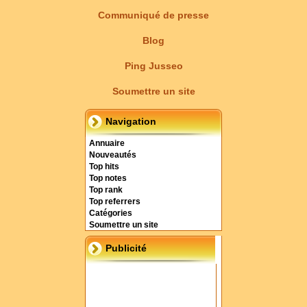
Communiqué de presse
Blog
Ping Jusseo
Soumettre un site
Navigation
Annuaire
Nouveautés
Top hits
Top notes
Top rank
Top referrers
Catégories
Soumettre un site
Publicité