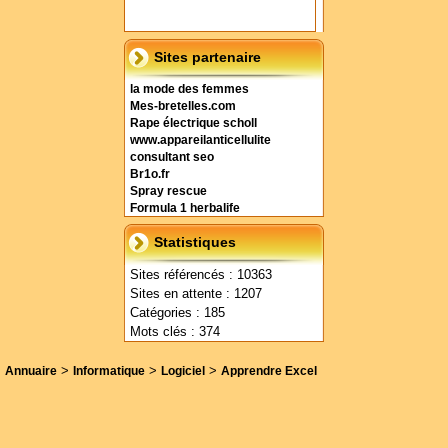
Sites partenaire
la mode des femmes
Mes-bretelles.com
Rape électrique scholl
www.appareilanticellulite
consultant seo
Br1o.fr
Spray rescue
Formula 1 herbalife
Statistiques
Sites référencés : 10363
Sites en attente : 1207
Catégories : 185
Mots clés : 374
>
>
>
Annuaire
Informatique
Logiciel
Apprendre Excel