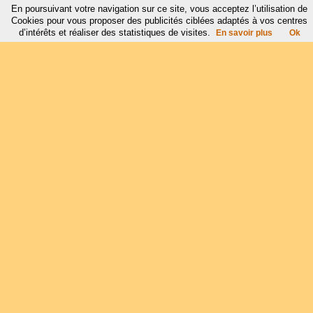
En poursuivant votre navigation sur ce site, vous acceptez l’utilisation de
Cookies pour vous proposer des publicités ciblées adaptés à vos centres
d’intérêts et réaliser des statistiques de visites.
En savoir plus
Ok