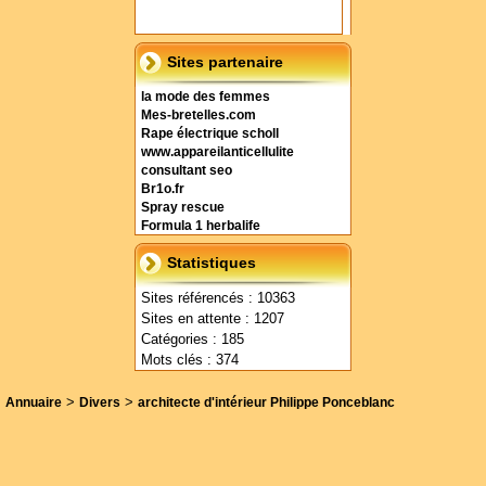
Sites partenaire
la mode des femmes
Mes-bretelles.com
Rape électrique scholl
www.appareilanticellulite
consultant seo
Br1o.fr
Spray rescue
Formula 1 herbalife
Statistiques
Sites référencés : 10363
Sites en attente : 1207
Catégories : 185
Mots clés : 374
>
>
Annuaire
Divers
architecte d'intérieur Philippe Ponceblanc