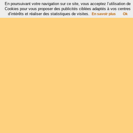
En poursuivant votre navigation sur ce site, vous acceptez l’utilisation de
Cookies pour vous proposer des publicités ciblées adaptés à vos centres
d’intérêts et réaliser des statistiques de visites.
En savoir plus
Ok