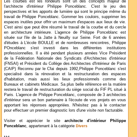
Les courbes est les rondeurs sont un des concepts majeur de
l'architecte d'intérieur Philippe Ponceblanc. C'est le jeu des
perspectives et les apports de lumière qui sont le principe même du
travail de Philippe Ponceblanc. Gommer les couloirs, supprimer les
espaces inutiles pour offrir un maximum d'espaces aux lieux de vie.
C'est ainsi que peut être résumé le travail de la courbe et du cercle
en architecture intérieure. L'agence de Philippe Ponceblanc est
située sur l'ile de la Jatte à Neuilly sur Seine. Fort de 6 années
d'études à L'école BOULLE et de nombreuses rencontres, Philippe
POnceblanc s'est investi dans les différentes institutions
professionnelles. Il a été pendant plusieurs années Vice Président
de la Fédération Nationale des Syndicats d'Architectes d'intérieur
(FNSAI) et Président du Collège des Architectes d'Intérieur de Paris
(CAIP) Reconnu par le Cfai depuis 1992,Philippe Ponceblanc s'est
specialisé dans la rénovation et la restructuration des espaces
d'habitation, mais aussi les lieux professionnels comme des
Bureaux et cabinets Médicaux. Sa plus belle référence en la matière
restera le travail de restructuration du siège social du FIF PL situé à
Paris. L'agence de Philippe Ponceblanc, composée de 3 architectes
d'intérieur sera un bon partenaire à l'écoute de vos projets en vous
apportant les réponses appropriées. N'hésitez pas à le contacter
pour effectuer un premier diagnostic lors d'une visite non facturable.
Visiter et apprécier le site
architecte d'intérieur Philippe
Ponceblanc
, appartenant à la catégorie
Divers