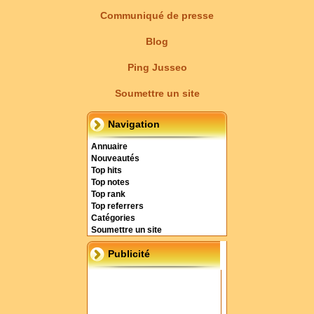
Communiqué de presse
Blog
Ping Jusseo
Soumettre un site
Navigation
Annuaire
Nouveautés
Top hits
Top notes
Top rank
Top referrers
Catégories
Soumettre un site
Publicité