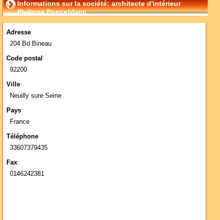
Informations sur la société: architecte d'intérieur
Philippe Ponceblanc
Adresse
204 Bd Bineau
Code postal
92200
Ville
Neuilly sure Seine
Pays
France
Téléphone
33607379435
Fax
0146242381