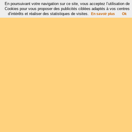
En poursuivant votre navigation sur ce site, vous acceptez l’utilisation de
Cookies pour vous proposer des publicités ciblées adaptés à vos centres
d’intérêts et réaliser des statistiques de visites.
En savoir plus
Ok