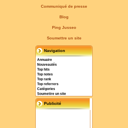
Communiqué de presse
Blog
Ping Jusseo
Soumettre un site
Navigation
Annuaire
Nouveautés
Top hits
Top notes
Top rank
Top referrers
Catégories
Soumettre un site
Publicité