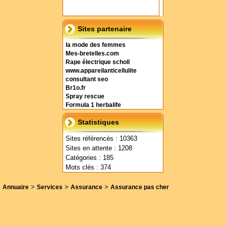
Sites partenaire
la mode des femmes
Mes-bretelles.com
Rape électrique scholl
www.appareilanticellulite
consultant seo
Br1o.fr
Spray rescue
Formula 1 herbalife
Statistiques
Sites référencés : 10363
Sites en attente : 1208
Catégories : 185
Mots clés : 374
>
>
>
Annuaire
Services
Assurance
Assurance pas cher