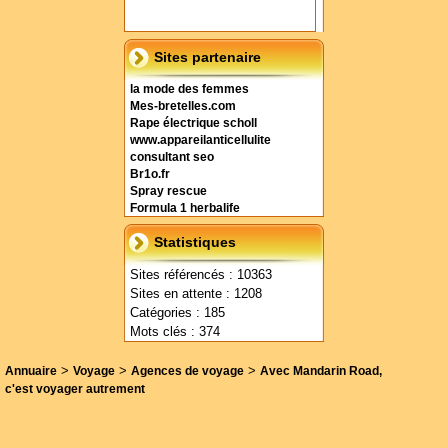
Sites partenaire
la mode des femmes
Mes-bretelles.com
Rape électrique scholl
www.appareilanticellulite
consultant seo
Br1o.fr
Spray rescue
Formula 1 herbalife
Statistiques
Sites référencés : 10363
Sites en attente : 1208
Catégories : 185
Mots clés : 374
>
>
>
Annuaire
Voyage
Agences de voyage
Avec Mandarin Road,
c'est voyager autrement