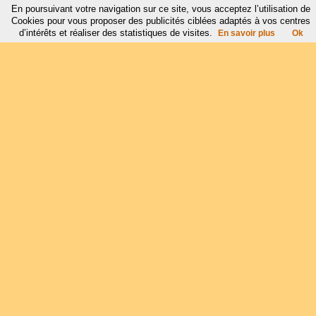
En poursuivant votre navigation sur ce site, vous acceptez l’utilisation de
Cookies pour vous proposer des publicités ciblées adaptés à vos centres
d’intérêts et réaliser des statistiques de visites.
En savoir plus
Ok