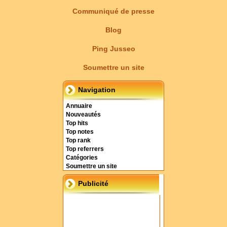
Communiqué de presse
Blog
Ping Jusseo
Soumettre un site
Navigation
Annuaire
Nouveautés
Top hits
Top notes
Top rank
Top referrers
Catégories
Soumettre un site
Publicité