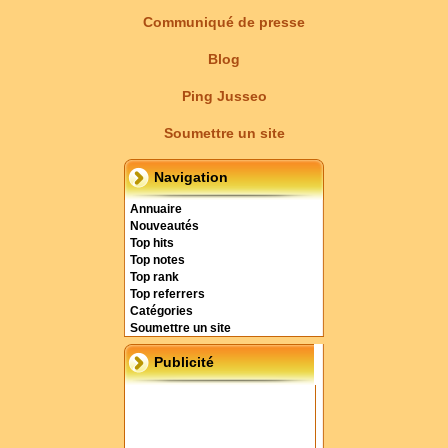
Communiqué de presse
Blog
Ping Jusseo
Soumettre un site
Navigation
Annuaire
Nouveautés
Top hits
Top notes
Top rank
Top referrers
Catégories
Soumettre un site
Publicité