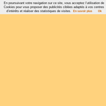
En poursuivant votre navigation sur ce site, vous acceptez l’utilisation de
Cookies pour vous proposer des publicités ciblées adaptés à vos centres
d’intérêts et réaliser des statistiques de visites.
En savoir plus
Ok