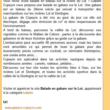
Vous rêvez d'une balade en bateau sur la rivière du Lot ? Gabare
Copeyre vous propose une balade en gabare sur le Lot. Une gabare
est un bateau du 19eme siècle qui servait à transporter des
marchandises sur les rivières Lot et Dordogne.
La gabare de Copeyre a été mis au gout du jour car elle est
électrique, dégage zéro émission de co² et donc respectueuse de
l'environnement.
A bord du bateau, parcourez la vallée du Lot, découvrez ses
vignobles comme le Malbec de Cahors...partez à la découverte des
gabariers et de leurs histoires grâce au guide sur la gabare.
L'embarcation peut accueillir 48 personnes assises mais les bancs
sont amovibles ce qui permet de louer la gabare pour des
évenements privés comme un cocktail, un séminaire d'entreprise,
une soirée entre amis...
Copeyre est spécialisé dans las activités nautiques depuis de
nombreuses années : canoës, radeaux, pédalos...
Découvrez sur leur site toutes les activités liées à l'eau, sur les
rivières Lot et Dordogne, et toutes les activités sportive dans la
vallée de la Dordogne et sur la vallée du Lot.
Visiter et apprécier le site
Balade en gabare sur le Lot
, appartenant
à la catégorie
Loisirs
Url
www.gabare-copeyre.com