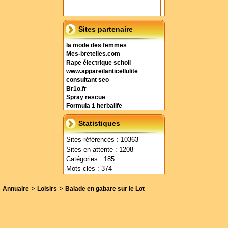
Sites partenaire
la mode des femmes
Mes-bretelles.com
Rape électrique scholl
www.appareilanticellulite
consultant seo
Br1o.fr
Spray rescue
Formula 1 herbalife
Statistiques
Sites référencés : 10363
Sites en attente : 1208
Catégories : 185
Mots clés : 374
>
>
Annuaire
Loisirs
Balade en gabare sur le Lot