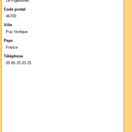
Le Pigeonnier
Code postal
46700
Ville
Puy l'evêque
Pays
France
Téléphone
05 65 20 03 25