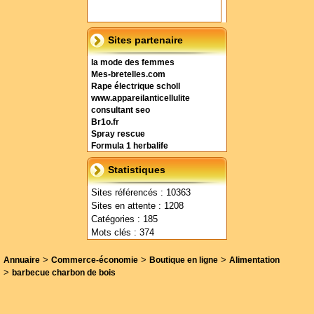
Sites partenaire
la mode des femmes
Mes-bretelles.com
Rape électrique scholl
www.appareilanticellulite
consultant seo
Br1o.fr
Spray rescue
Formula 1 herbalife
Statistiques
Sites référencés : 10363
Sites en attente : 1208
Catégories : 185
Mots clés : 374
>
>
>
Annuaire
Commerce-économie
Boutique en ligne
Alimentation
>
barbecue charbon de bois