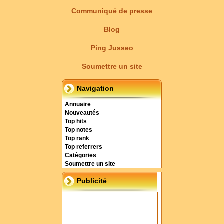
Communiqué de presse
Blog
Ping Jusseo
Soumettre un site
Navigation
Annuaire
Nouveautés
Top hits
Top notes
Top rank
Top referrers
Catégories
Soumettre un site
Publicité