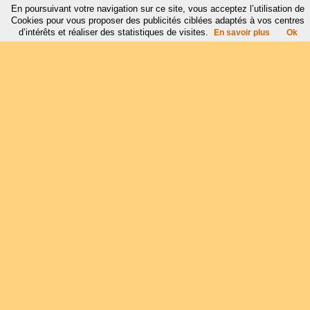
En poursuivant votre navigation sur ce site, vous acceptez l’utilisation de
Cookies pour vous proposer des publicités ciblées adaptés à vos centres
d’intérêts et réaliser des statistiques de visites.
En savoir plus
Ok