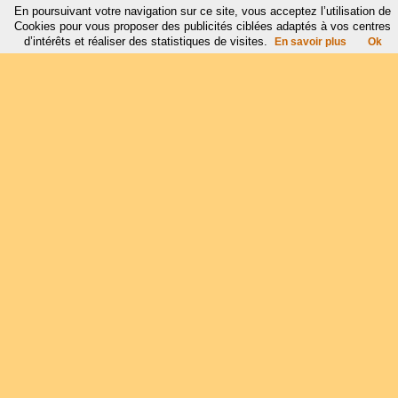
En poursuivant votre navigation sur ce site, vous acceptez l’utilisation de
Cookies pour vous proposer des publicités ciblées adaptés à vos centres
d’intérêts et réaliser des statistiques de visites.
En savoir plus
Ok