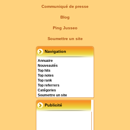
Communiqué de presse
Blog
Ping Jusseo
Soumettre un site
Navigation
Annuaire
Nouveautés
Top hits
Top notes
Top rank
Top referrers
Catégories
Soumettre un site
Publicité