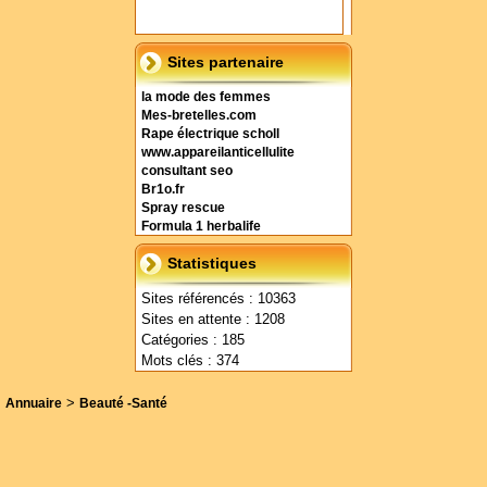
Sites partenaire
la mode des femmes
Mes-bretelles.com
Rape électrique scholl
www.appareilanticellulite
consultant seo
Br1o.fr
Spray rescue
Formula 1 herbalife
Statistiques
Sites référencés : 10363
Sites en attente : 1208
Catégories : 185
Mots clés : 374
>
Annuaire
Beauté -Santé