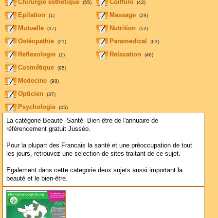
Chirurgie esthetique
Coiffure
(55)
(42)
Epilation
Massage
(1)
(29)
Mutuelle
Nutrition
(37)
(52)
Ostéopathie
Paramedical
(21)
(63)
Reflexologie
Relaxation
(1)
(46)
Cosmétique
(95)
Medecine
(98)
Opticien
(37)
Psychologie
(45)
La catégorie Beauté -Santé- Bien être de l'annuaire de
référencement gratuit Jusséo.
Pour la plupart des Francais la santé et une préoccupation de tout
les jours, retrouvez une selection de sites traitant de ce sujet.
Egalement dans cette categorie deux sujets aussi important la
beauté et le bien-être.