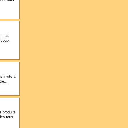
e mais
 coup,
s invite à
re...
s produits
ics tous