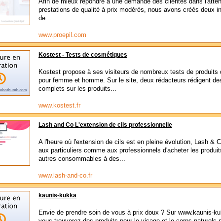
Afin de mieux répondre à une demande des clientes dans l'atte
prestations de qualité à prix modérés, nous avons créés deux in
de...
www.proepil.com
Kostest - Tests de cosmétiques
Kostest propose à ses visiteurs de nombreux tests de produits
pour femme et homme. Sur le site, deux rédacteurs rédigent des
complets sur les produits...
www.kostest.fr
Lash and Co L'extension de cils professionnelle
A l'heure où l'extension de cils est en pleine évolution, Lash &
aux particuliers comme aux professionnels d'acheter les produit
autres consommables à des...
www.lash-and-co.fr
kaunis-kukka
Envie de prendre soin de vous à prix doux ? Sur www.kaunis-k
vous trouverez des produits pour le visage et le corps naturels 