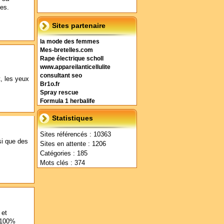
es.
Sites partenaire
la mode des femmes
Mes-bretelles.com
Rape électrique scholl
www.appareilanticellulite
consultant seo
t, les yeux
Br1o.fr
Spray rescue
Formula 1 herbalife
Statistiques
Sites référencés : 10363
si que des
Sites en attente : 1206
Catégories : 185
Mots clés : 374
 et
 100%