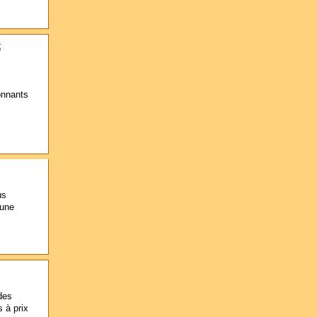
t
onnants
us
 une
des
 à prix