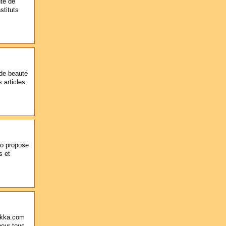
nte de
stituts
 de beauté
 articles
 Co propose
s et
ukka.com
pour tous