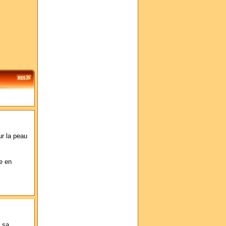
ur la peau
e en
c sa