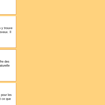
 y trouve
eveux. Il
fre des
turelle
s pour les
st ce que