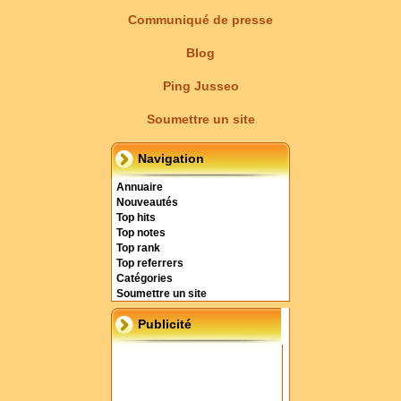
Communiqué de presse
Blog
Ping Jusseo
Soumettre un site
Navigation
Annuaire
Nouveautés
Top hits
Top notes
Top rank
Top referrers
Catégories
Soumettre un site
Publicité