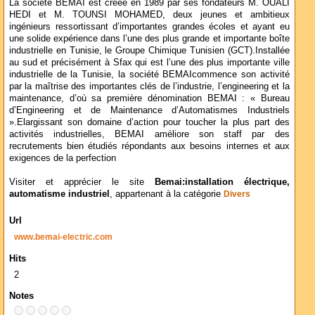
La société BEMAI est créée en 1989 par ses fondateurs M. OUALI
HEDI et M. TOUNSI MOHAMED, deux jeunes et ambitieux
ingénieurs ressortissant d’importantes grandes écoles et ayant eu
une solide expérience dans l’une des plus grande et importante boîte
industrielle en Tunisie, le Groupe Chimique Tunisien (GCT).Installée
au sud et précisément à Sfax qui est l’une des plus importante ville
industrielle de la Tunisie, la société BEMAIcommence son activité
par la maîtrise des importantes clés de l’industrie, l’engineering et la
maintenance, d’où sa première dénomination BEMAI : « Bureau
d’Engineering et de Maintenance d’Automatismes Industriels
».Elargissant son domaine d’action pour toucher la plus part des
activités industrielles, BEMAI améliore son staff par des
recrutements bien étudiés répondants aux besoins internes et aux
exigences de la perfection
Visiter et apprécier le site
Bemai:installation électrique,
automatisme industriel
, appartenant à la catégorie
Divers
Url
www.bemai-electric.com
Hits
2
Notes