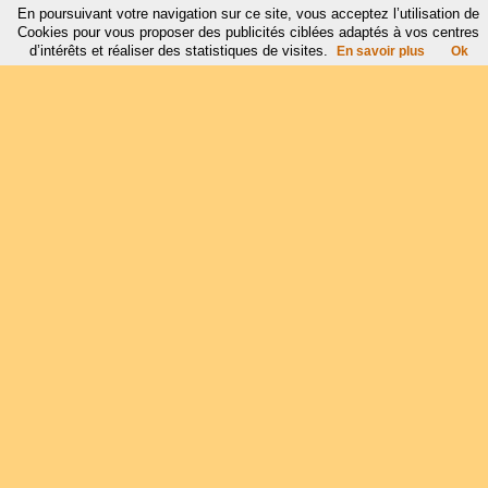
En poursuivant votre navigation sur ce site, vous acceptez l’utilisation de
Cookies pour vous proposer des publicités ciblées adaptés à vos centres
d’intérêts et réaliser des statistiques de visites.
En savoir plus
Ok