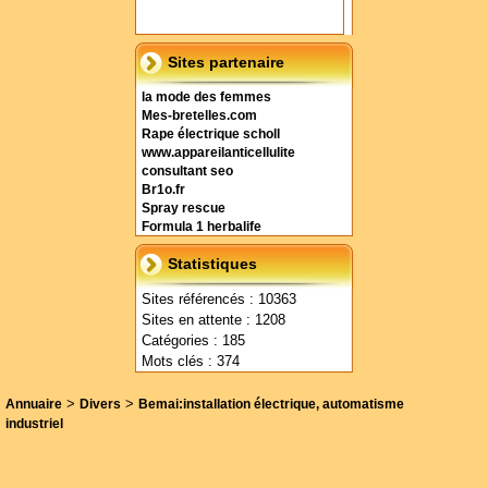
Sites partenaire
la mode des femmes
Mes-bretelles.com
Rape électrique scholl
www.appareilanticellulite
consultant seo
Br1o.fr
Spray rescue
Formula 1 herbalife
Statistiques
Sites référencés : 10363
Sites en attente : 1208
Catégories : 185
Mots clés : 374
>
>
Annuaire
Divers
Bemai:installation électrique, automatisme
industriel