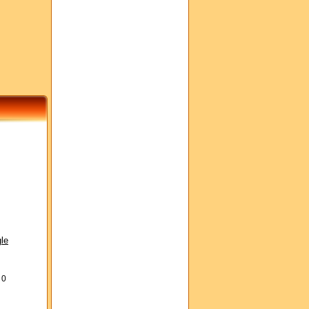
le
s
0