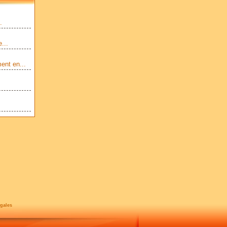
.
...
ent en...
gales