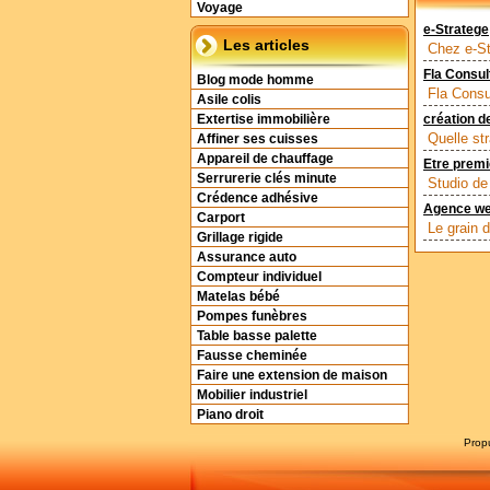
Voyage
e-Stratege
Les articles
Chez e-St
Fla Consult
Blog mode homme
Fla Consu
Asile colis
Extertise immobilière
création d
Quelle st
Affiner ses cuisses
Appareil de chauffage
Etre premi
Serrurerie clés minute
Studio de
Crédence adhésive
Agence we
Carport
Le grain 
Grillage rigide
Assurance auto
Compteur individuel
Matelas bébé
Pompes funèbres
Table basse palette
Fausse cheminée
Faire une extension de maison
Mobilier industriel
Piano droit
Prop