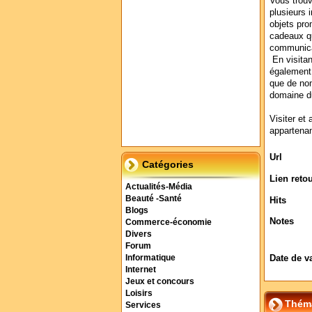
Vous trou
plusieurs i
objets pro
cadeaux qu
communica
En visitan
également 
que de no
domaine du
Visiter et 
appartenan
Url
Catégories
Lien reto
Actualités-Média
Beauté -Santé
Hits
Blogs
Notes
Commerce-économie
Divers
Forum
Date de v
Informatique
Internet
Jeux et concours
Loisirs
Théma
Services