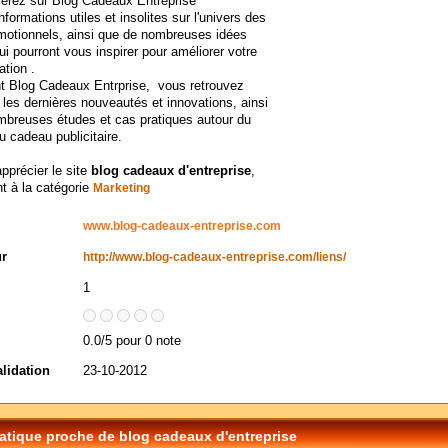
verez sur Blog Cadeaux Entreprise
nformations utiles et insolites sur l'univers des
motionnels, ainsi que de nombreuses idées
i pourront vous inspirer pour améliorer votre
tion .
t Blog Cadeaux Entrprise, vous retrouvez
les dernières nouveautés et innovations, ainsi
mbreuses études et cas pratiques autour du
 cadeau publicitaire.
apprécier le site
blog cadeaux d'entreprise
,
t à la catégorie
Marketing
www.blog-cadeaux-entreprise.com
ur
http://www.blog-cadeaux-entreprise.com/liens/
1
0.0/5 pour 0 note
alidation
23-10-2012
tique proche de blog cadeaux d'entreprise