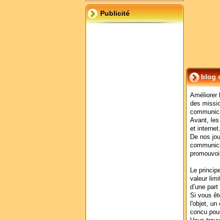
Publicité
blog 
Améliorer 
des missio
communica
Avant, les
et interne
De nos jou
communicat
promouvoir
Le princip
valeur lim
d’une part 
Si vous êt
l'objet, u
concu pou