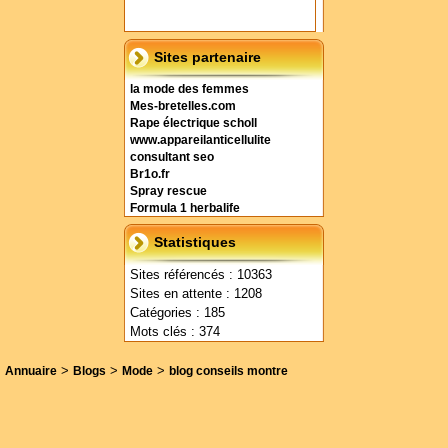
Sites partenaire
la mode des femmes
Mes-bretelles.com
Rape électrique scholl
www.appareilanticellulite
consultant seo
Br1o.fr
Spray rescue
Formula 1 herbalife
Statistiques
Sites référencés : 10363
Sites en attente : 1208
Catégories : 185
Mots clés : 374
>
>
>
Annuaire
Blogs
Mode
blog conseils montre