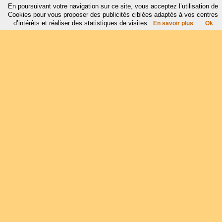
En poursuivant votre navigation sur ce site, vous acceptez l’utilisation de
Cookies pour vous proposer des publicités ciblées adaptés à vos centres
d’intérêts et réaliser des statistiques de visites.
En savoir plus
Ok