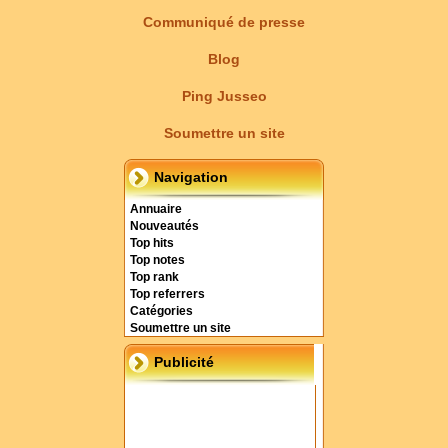
Communiqué de presse
Blog
Ping Jusseo
Soumettre un site
Navigation
Annuaire
Nouveautés
Top hits
Top notes
Top rank
Top referrers
Catégories
Soumettre un site
Publicité