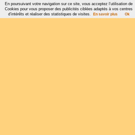
En poursuivant votre navigation sur ce site, vous acceptez l’utilisation de
Cookies pour vous proposer des publicités ciblées adaptés à vos centres
d’intérêts et réaliser des statistiques de visites.
En savoir plus
Ok