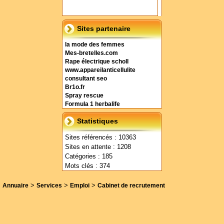
Sites partenaire
la mode des femmes
Mes-bretelles.com
Rape électrique scholl
www.appareilanticellulite
consultant seo
Br1o.fr
Spray rescue
Formula 1 herbalife
Statistiques
Sites référencés : 10363
Sites en attente : 1208
Catégories : 185
Mots clés : 374
>
>
>
Annuaire
Services
Emploi
Cabinet de recrutement