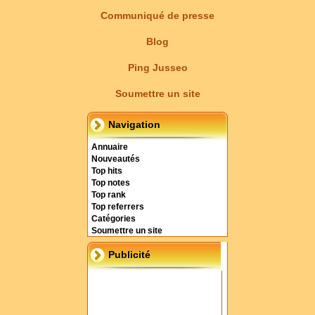
Communiqué de presse
Blog
Ping Jusseo
Soumettre un site
Navigation
Annuaire
Nouveautés
Top hits
Top notes
Top rank
Top referrers
Catégories
Soumettre un site
Publicité