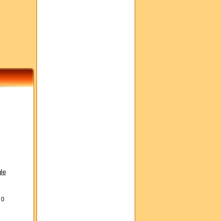
le
s
0