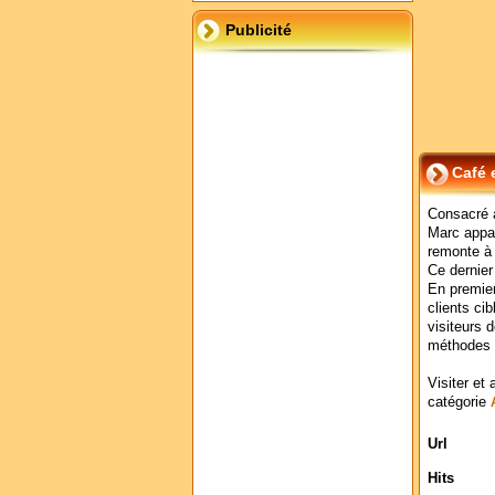
Publicité
Café 
Consacré a
Marc appar
remonte à 
Ce dernier
En premier
clients ci
visiteurs 
méthodes d
Visiter et 
catégorie
Url
Hits