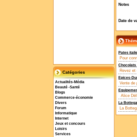
Notes
Date de v
Théma
Pates ital
Pour conna
Chocolats
Revez et 
Catégories
Epices-Du
Actualités-Média
Vente de 
Beauté -Santé
Equipement
Blogs
Alice Déli
Commerce-économie
Divers
La Bottega,
La Bottega
Forum
Informatique
Internet
Jeux et concours
Loisirs
Services