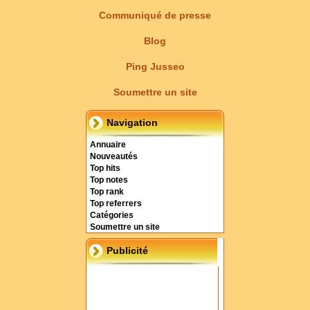
Communiqué de presse
Blog
Ping Jusseo
Soumettre un site
Navigation
Annuaire
Nouveautés
Top hits
Top notes
Top rank
Top referrers
Catégories
Soumettre un site
Publicité