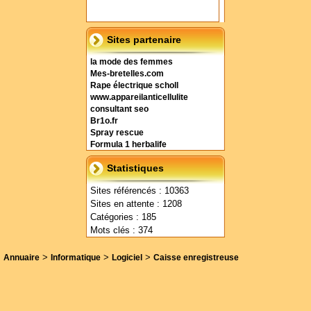
Sites partenaire
la mode des femmes
Mes-bretelles.com
Rape électrique scholl
www.appareilanticellulite
consultant seo
Br1o.fr
Spray rescue
Formula 1 herbalife
Statistiques
Sites référencés : 10363
Sites en attente : 1208
Catégories : 185
Mots clés : 374
>
>
>
Annuaire
Informatique
Logiciel
Caisse enregistreuse