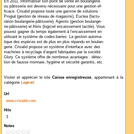
En 2011, informatiser son point de vente en boulangerie
ou pâtisserie est devenu nécessaire pour une gestion ef-
ficace. Crisalid propose toute une gamme de solutions :
Progial (gestion de réseau de magasins), Euclea (factu-
ration boulangerie-pâtisserie), Agestis (gestion boulange-
rie-pâtisserie) et Aliris (logiciel encaissement tactile). Vous
pouvez gagner du temps également à l’encaissement en
utilisant le système de codes-barres. La gestion automa-
tique des espèces est de plus en plus répandu en boulan-
gerie. Crisalid propose un système d’interface avec des
machines à recyclage d’argent fabriquées par la société
Glory. Ce système offre de nombreux avantages : détec-
tion de fausse monnaie, hygiène et sécurité garantis, etc.
Visiter et apprécier le site
Caisse enregistreuse
, appartenant à la
catégorie
Logiciel
Url
www.crisalid.com
Hits
3
Notes