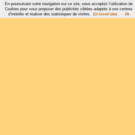
En poursuivant votre navigation sur ce site, vous acceptez l’utilisation de
Cookies pour vous proposer des publicités ciblées adaptés à vos centres
d’intérêts et réaliser des statistiques de visites.
En savoir plus
Ok